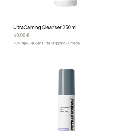
UltraCalming Cleanser 250 ml
Cijena
40,08 €
PDV nije uključen
|
Free Shipping - Croatia