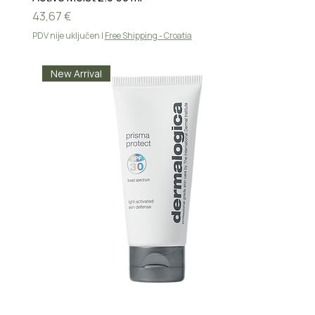
Cijena
43,67 €
PDV nije uključen
|
Free Shipping - Croatia
New Arrival