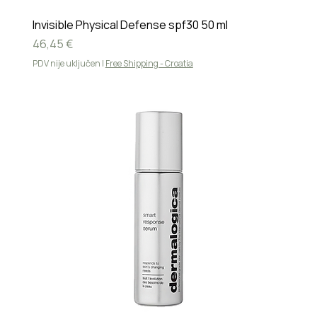
Invisible Physical Defense spf30 50 ml
Cijena
46,45 €
PDV nije uključen
|
Free Shipping - Croatia