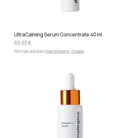
UltraCalming Serum Concentrate 40 ml
Cijena
65,03 €
PDV nije uključen
|
Free Shipping - Croatia