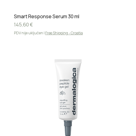
Smart Response Serum 30 ml
Cijena
145,60 €
PDV nije uključen
|
Free Shipping - Croatia