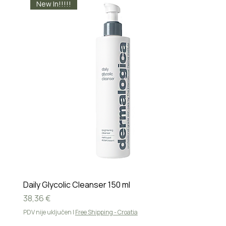
New In!!!!!
Daily Glycolic Cleanser 150 ml
Cijena
38,36 €
PDV nije uključen
|
Free Shipping - Croatia