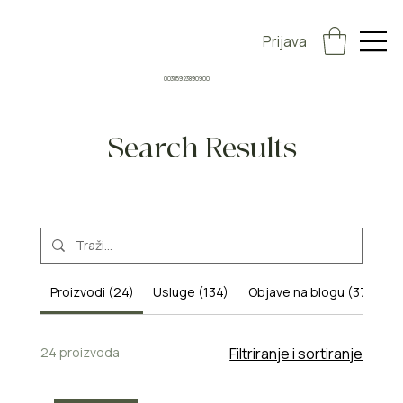
Prijava
00385923890900
Search Results
Proizvodi (24)
Usluge (134)
Objave na blogu (37)
O
24 proizvoda
Filtriranje i sortiranje