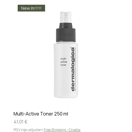
New In!!!!!
Multi-Active Toner 250 ml
Cijena
41,01 €
PDV nije uključen
|
Free Shipping - Croatia