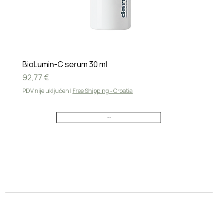
BioLumin-C serum 30 ml
Cijena
92,77 €
PDV nije uključen
|
Free Shipping - Croatia
Učitaj više