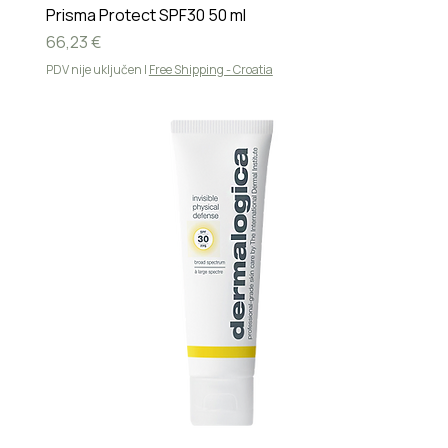
Prisma Protect SPF30 50 ml
Cijena
66,23 €
PDV nije uključen
|
Free Shipping - Croatia