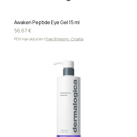
Awaken Peptide Eye Gel 15 ml
Cijena
56,67 €
PDV nije uključen
|
Free Shipping - Croatia