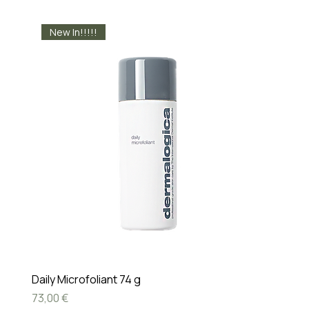
New In!!!!!
Daily Microfoliant 74 g
Cijena
73,00 €