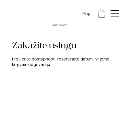
Prijava
00385923890900
Zakažite uslugu
Provjerite dostupnost i rezervirajte datum i vrijeme
koji vam odgovaraju