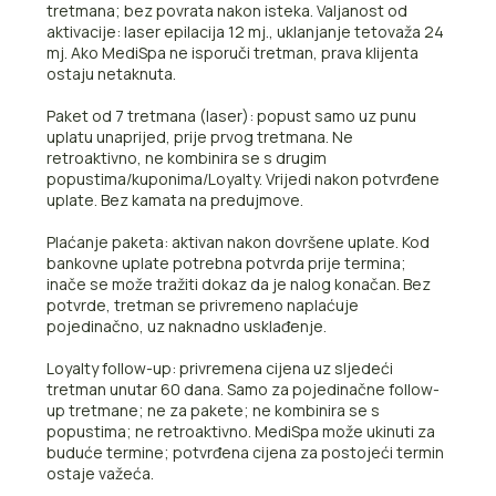
tretmana; bez povrata nakon isteka. Valjanost od
aktivacije: laser epilacija 12 mj., uklanjanje tetovaža 24
mj. Ako MediSpa ne isporuči tretman, prava klijenta
ostaju netaknuta.
Paket od 7 tretmana (laser): popust samo uz punu
uplatu unaprijed, prije prvog tretmana. Ne
retroaktivno, ne kombinira se s drugim
popustima/kuponima/Loyalty. Vrijedi nakon potvrđene
uplate. Bez kamata na predujmove.
Plaćanje paketa: aktivan nakon dovršene uplate. Kod
bankovne uplate potrebna potvrda prije termina;
inače se može tražiti dokaz da je nalog konačan. Bez
potvrde, tretman se privremeno naplaćuje
pojedinačno, uz naknadno usklađenje.
Loyalty follow-up: privremena cijena uz sljedeći
tretman unutar 60 dana. Samo za pojedinačne follow-
up tretmane; ne za pakete; ne kombinira se s
popustima; ne retroaktivno. MediSpa može ukinuti za
buduće termine; potvrđena cijena za postojeći termin
ostaje važeća.