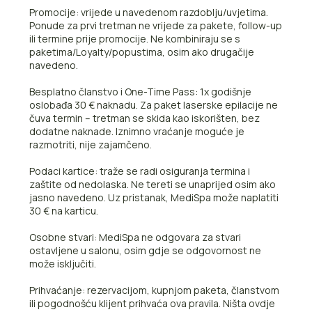
Promocije: vrijede u navedenom razdoblju/uvjetima.
Ponude za prvi tretman ne vrijede za pakete, follow-up
ili termine prije promocije. Ne kombiniraju se s
paketima/Loyalty/popustima, osim ako drugačije
navedeno.
Besplatno članstvo i One-Time Pass: 1x godišnje
oslobađa 30 € naknadu. Za paket laserske epilacije ne
čuva termin – tretman se skida kao iskorišten, bez
dodatne naknade. Iznimno vraćanje moguće je
razmotriti, nije zajamčeno.
Podaci kartice: traže se radi osiguranja termina i
zaštite od nedolaska. Ne tereti se unaprijed osim ako
jasno navedeno. Uz pristanak, MediSpa može naplatiti
30 € na karticu.
Osobne stvari: MediSpa ne odgovara za stvari
ostavljene u salonu, osim gdje se odgovornost ne
može isključiti.
Prihvaćanje: rezervacijom, kupnjom paketa, članstvom
ili pogodnošću klijent prihvaća ova pravila. Ništa ovdje