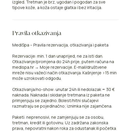
izgled. Tretman je brz, ugodan i pogodan za sve
tipove kože, a koža ostaje glatka i bez iritacija.
Pravila otkazivanja
MediSpa – Pravila rezervacija, otkazivanja i paketa
Rezervacije: min. 1 dan unaprijed, ne za isti dan.
Otkazivanje/promjena do 24h prije, putem računa na
medispa.hr → Moje rezervacije. E-mail/društvene
mreže nisu važeći način otkazivanja. Kašnjenje >15 min
može uzrokovati odgodu.
Otkazivanja/no-show: unutar 24h ili nedolazak = 30 €
naknada. Naknada i skidanje tretmana iz paketa ne
primjenjuju se zajedno. Bolest/hitni slučajevi
razmatraju se pojedinačno; iznimka nije zajamčena.
Paketi: neprenosivi, ne zamjenjuju se za osobu,
tretman, kredit ili gotovinu. Uz zadržana zakonska
prava, nepovratni nakon roka za odustanak ili početka