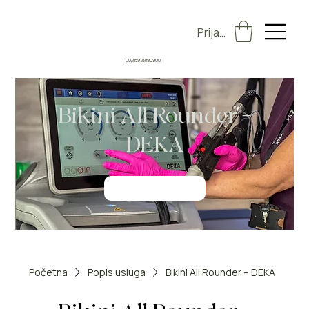
Prijava
00385923890900
Bikini All Rounder –
DEKA
Rezerviraj odmah
Početna
Popis usluga
Bikini All Rounder – DEKA