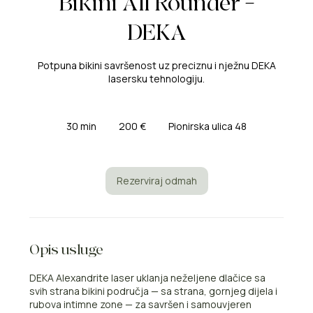
Bikini All Rounder –
DEKA
Potpuna bikini savršenost uz preciznu i nježnu DEKA
lasersku tehnologiju.
200
eura
30 min
3
200 €
Pionirska ulica 48
0
m
i
n
Rezerviraj odmah
Opis usluge
DEKA Alexandrite laser uklanja neželjene dlačice sa
svih strana bikini područja — sa strana, gornjeg dijela i
rubova intimne zone — za savršen i samouvjeren