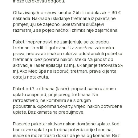
može uzrokovati odgodu.
Otkazivanja/no-show: unutar 24h ili nedolazak = 30 €
naknada. Naknada i skidanje tretmana iz paketa ne
primjenjuju se zajedno. Bolest/hitni slučajevi
razmatraju se pojedinačno; iznimka nije zajamčena.
Paketi: neprenosivi, ne zamjenjuju se za osobu,
tretman, kredit ili gotovinu. Uz zadržana zakonska
prava, nepovratni nakon roka za odustanak ili početka
tretmana; bez povrata nakon isteka. Valjanost od
aktivacije: laser epilacija 12 mj., uklanjanje tetovaža 24
mj. Ako MediSpa ne isporuči tretman, prava klijenta
ostaju netaknuta.
Paket od 7 tretmana (laser): popust samo uz punu
uplatu unaprijed, prije prvog tretmana. Ne
retroaktivno, ne kombinira se s drugim
popustima/kuponima/Loyalty. Vrijedi nakon potvrđene
uplate. Bez kamata na predujmove.
Plaćanje paketa: aktivan nakon dovršene uplate. Kod
bankovne uplate potrebna potvrda prije termina;
inače se može tražiti dokaz da je nalog konačan. Bez