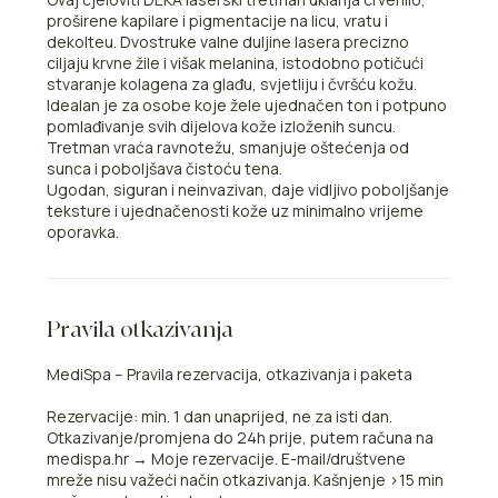
proširene kapilare i pigmentacije na licu, vratu i
dekolteu. Dvostruke valne duljine lasera precizno
ciljaju krvne žile i višak melanina, istodobno potičući
stvaranje kolagena za glađu, svjetliju i čvršću kožu.
Idealan je za osobe koje žele ujednačen ton i potpuno
pomlađivanje svih dijelova kože izloženih suncu.
Tretman vraća ravnotežu, smanjuje oštećenja od
sunca i poboljšava čistoću tena.
Ugodan, siguran i neinvazivan, daje vidljivo poboljšanje
teksture i ujednačenosti kože uz minimalno vrijeme
oporavka.
Pravila otkazivanja
MediSpa – Pravila rezervacija, otkazivanja i paketa
Rezervacije: min. 1 dan unaprijed, ne za isti dan.
Otkazivanje/promjena do 24h prije, putem računa na
medispa.hr → Moje rezervacije. E-mail/društvene
mreže nisu važeći način otkazivanja. Kašnjenje >15 min