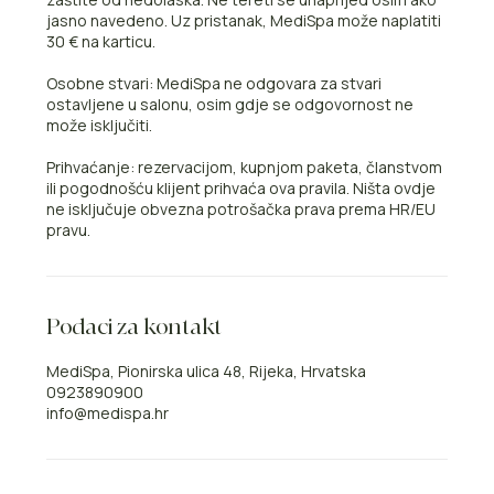
jasno navedeno. Uz pristanak, MediSpa može naplatiti
30 € na karticu.
Osobne stvari: MediSpa ne odgovara za stvari
ostavljene u salonu, osim gdje se odgovornost ne
može isključiti.
Prihvaćanje: rezervacijom, kupnjom paketa, članstvom
ili pogodnošću klijent prihvaća ova pravila. Ništa ovdje
ne isključuje obvezna potrošačka prava prema HR/EU
pravu.
Podaci za kontakt
MediSpa, Pionirska ulica 48, Rijeka, Hrvatska
0923890900
info@medispa.hr