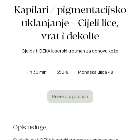
Kapilari / pigmentacijsko
uklanjanje – Cijeli lice,
vrat i dekolte
Cjeloviti DEKA laserski tretman za obnovu kože
350
eura
1 h 30 min
1
350 €
Pionirska ulica 48
3
0
m
i
Rezerviraj odmah
n
Opis usluge
Ovaj cjeloviti DEKA laserski tretman uklanja crvenilo,