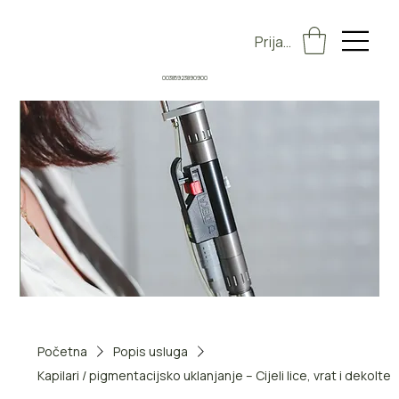
Prijava
00385923890900
Početna
Popis usluga
Kapilari / pigmentacijsko uklanjanje – Cijeli lice, vrat i dekolte