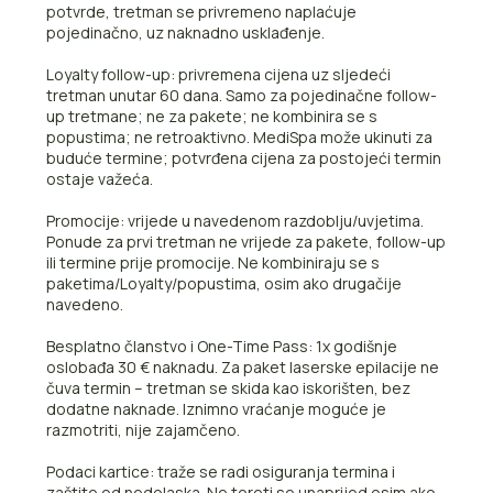
potvrde, tretman se privremeno naplaćuje
pojedinačno, uz naknadno usklađenje.
Loyalty follow-up: privremena cijena uz sljedeći
tretman unutar 60 dana. Samo za pojedinačne follow-
up tretmane; ne za pakete; ne kombinira se s
popustima; ne retroaktivno. MediSpa može ukinuti za
buduće termine; potvrđena cijena za postojeći termin
ostaje važeća.
Promocije: vrijede u navedenom razdoblju/uvjetima.
Ponude za prvi tretman ne vrijede za pakete, follow-up
ili termine prije promocije. Ne kombiniraju se s
paketima/Loyalty/popustima, osim ako drugačije
navedeno.
Besplatno članstvo i One-Time Pass: 1x godišnje
oslobađa 30 € naknadu. Za paket laserske epilacije ne
čuva termin – tretman se skida kao iskorišten, bez
dodatne naknade. Iznimno vraćanje moguće je
razmotriti, nije zajamčeno.
Podaci kartice: traže se radi osiguranja termina i
zaštite od nedolaska. Ne tereti se unaprijed osim ako