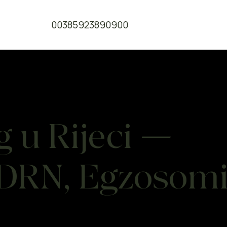
00385923890900
 u Rijeci —
DRN, Egzosom