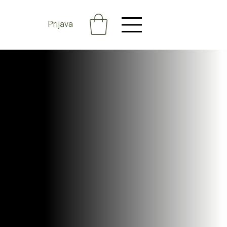
Prijava
i