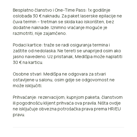
Besplatno članstvo i One-Time Pass: 1x godišnje
oslobađa 30 € naknadu. Za paket laserske epilacije ne
čuva termin – tretman se skida kao iskorišten, bez
dodatne naknade. Iznimno vraćanje moguće je
razmotriti, nije zajamčeno.
Podaci kartice: traže se radi osiguranja termina i
zaštite od nedolaska. Ne tereti se unaprijed osim ako
jasno navedeno. Uz pristanak, MediSpa može naplatiti
30 € na karticu.
Osobne stvari: MediSpa ne odgovara za stvari
ostavljene u salonu, osim gdje se odgovornost ne
može isključiti.
Prihvaćanje: rezervacijom, kupnjom paketa, članstvom
ili pogodnošću klijent prihvaća ova pravila. Ništa ovdje
ne isključuje obvezna potrošačka prava prema HR/EU
pravu.