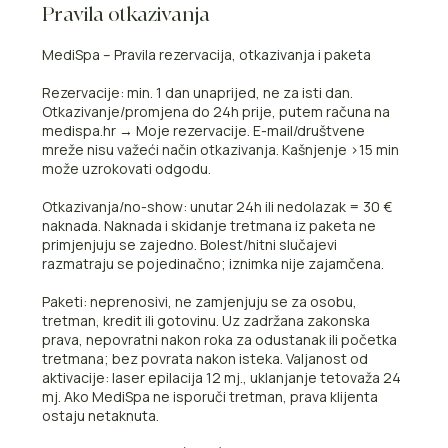
Pravila otkazivanja
MediSpa – Pravila rezervacija, otkazivanja i paketa
Rezervacije: min. 1 dan unaprijed, ne za isti dan.
Otkazivanje/promjena do 24h prije, putem računa na
medispa.hr → Moje rezervacije. E-mail/društvene
mreže nisu važeći način otkazivanja. Kašnjenje >15 min
može uzrokovati odgodu.
Otkazivanja/no-show: unutar 24h ili nedolazak = 30 €
naknada. Naknada i skidanje tretmana iz paketa ne
primjenjuju se zajedno. Bolest/hitni slučajevi
razmatraju se pojedinačno; iznimka nije zajamčena.
Paketi: neprenosivi, ne zamjenjuju se za osobu,
tretman, kredit ili gotovinu. Uz zadržana zakonska
prava, nepovratni nakon roka za odustanak ili početka
tretmana; bez povrata nakon isteka. Valjanost od
aktivacije: laser epilacija 12 mj., uklanjanje tetovaža 24
mj. Ako MediSpa ne isporuči tretman, prava klijenta
ostaju netaknuta.