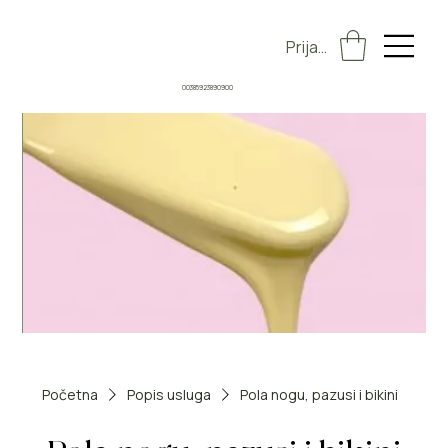
Prijava
00385923890900
Početna
Popis usluga
Pola nogu, pazusi i bikini