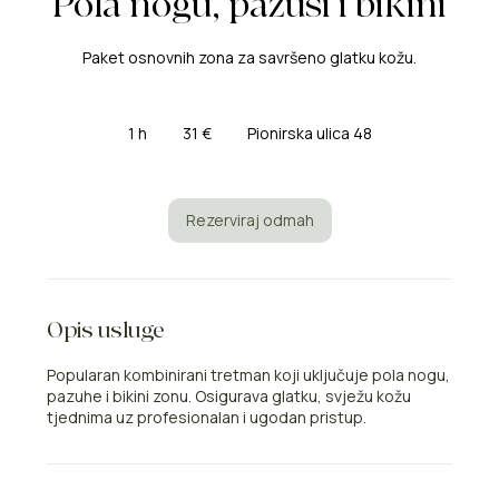
Pola nogu, pazusi i bikini
Paket osnovnih zona za savršeno glatku kožu.
31
euro
1 h
1
31 €
Pionirska ulica 48
Rezerviraj odmah
Opis usluge
Popularan kombinirani tretman koji uključuje pola nogu,
pazuhe i bikini zonu. Osigurava glatku, svježu kožu
tjednima uz profesionalan i ugodan pristup.