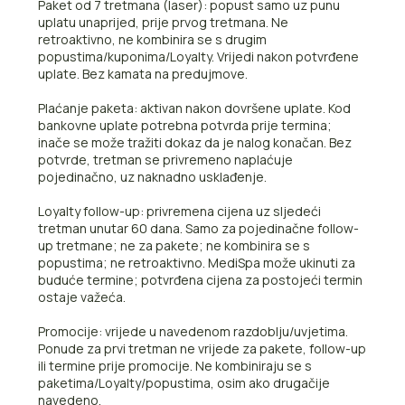
Paket od 7 tretmana (laser): popust samo uz punu
uplatu unaprijed, prije prvog tretmana. Ne
retroaktivno, ne kombinira se s drugim
popustima/kuponima/Loyalty. Vrijedi nakon potvrđene
uplate. Bez kamata na predujmove.
Plaćanje paketa: aktivan nakon dovršene uplate. Kod
bankovne uplate potrebna potvrda prije termina;
inače se može tražiti dokaz da je nalog konačan. Bez
potvrde, tretman se privremeno naplaćuje
pojedinačno, uz naknadno usklađenje.
Loyalty follow-up: privremena cijena uz sljedeći
tretman unutar 60 dana. Samo za pojedinačne follow-
up tretmane; ne za pakete; ne kombinira se s
popustima; ne retroaktivno. MediSpa može ukinuti za
buduće termine; potvrđena cijena za postojeći termin
ostaje važeća.
Promocije: vrijede u navedenom razdoblju/uvjetima.
Ponude za prvi tretman ne vrijede za pakete, follow-up
ili termine prije promocije. Ne kombiniraju se s
paketima/Loyalty/popustima, osim ako drugačije
navedeno.