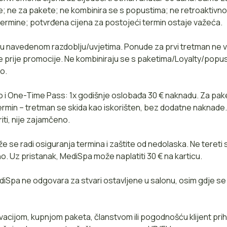
e; ne za pakete; ne kombinira se s popustima; ne retroaktiv
termine; potvrđena cijena za postojeći termin ostaje važeća.
 u navedenom razdoblju/uvjetima. Ponude za prvi tretman ne v
ine prije promocije. Ne kombiniraju se s paketima/Loyalty/popu
o.
 i One-Time Pass: 1x godišnje oslobađa 30 € naknadu. Za pak
termin – tretman se skida kao iskorišten, bez dodatne naknade
ti, nije zajamčeno.
že se radi osiguranja termina i zaštite od nedolaska. Ne tereti
. Uz pristanak, MediSpa može naplatiti 30 € na karticu.
diSpa ne odgovara za stvari ostavljene u salonu, osim gdje s
vacijom, kupnjom paketa, članstvom ili pogodnošću klijent prih