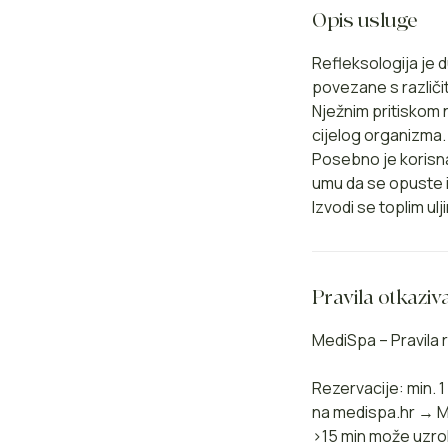
Opis usluge
Refleksologija je 
povezane s različit
Nježnim pritiskom 
cijelog organizma.
Posebno je korisna
umu da se opuste 
Izvodi se toplim ul
Pravila otkaziv
MediSpa – Pravila r
Rezervacije: min. 
na medispa.hr → Mo
>15 min može uzro