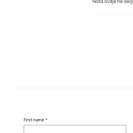
Ništa ovdje ne is
First name
*