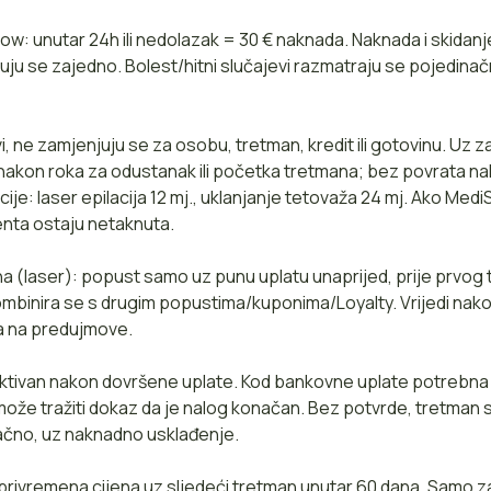
w: unutar 24h ili nedolazak = 30 € naknada. Naknada i skidanj
uju se zajedno. Bolest/hitni slučajevi razmatraju se pojedinačn
i, ne zamjenjuju se za osobu, tretman, kredit ili gotovinu. Uz
nakon roka za odustanak ili početka tretmana; bez povrata na
cije: laser epilacija 12 mj., uklanjanje tetovaža 24 mj. Ako Med
jenta ostaju netaknuta.
a (laser): popust samo uz punu uplatu unaprijed, prije prvog
ombinira se s drugim popustima/kuponima/Loyalty. Vrijedi na
a na predujmove.
ktivan nakon dovršene uplate. Kod bankovne uplate potrebna 
može tražiti dokaz da je nalog konačan. Bez potvrde, tretman
ačno, uz naknadno usklađenje.
 privremena cijena uz sljedeći tretman unutar 60 dana. Samo 