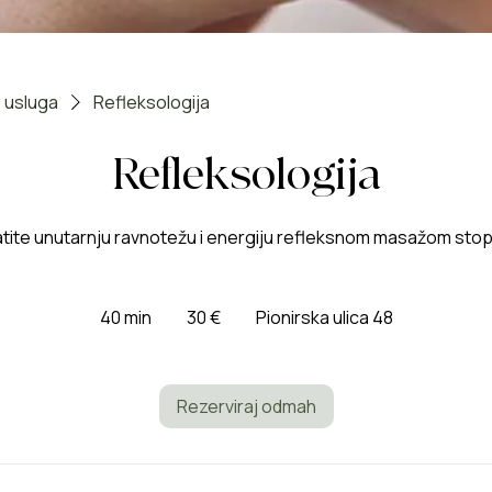
 usluga
Refleksologija
Refleksologija
atite unutarnju ravnotežu i energiju refleksnom masažom stop
30
eura
40 min
4
30 €
Pionirska ulica 48
0
m
i
Rezerviraj odmah
n