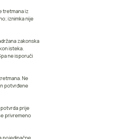
e tretmana iz
o; iznimka nije
 zadržana zakonska
kon isteka.
iSpa ne isporuči
 tretmana. Ne
kon potvrđene
potvrda prije
 se privremeno
za pojedinačne