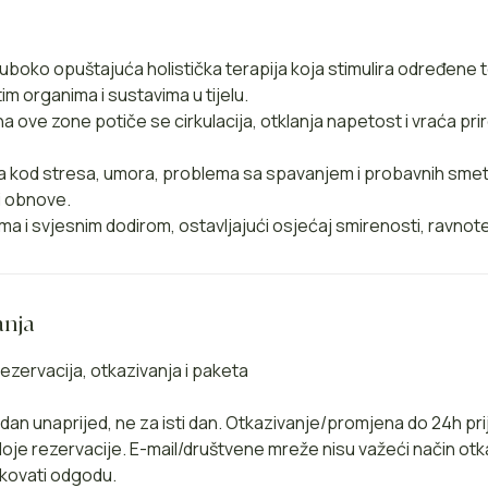
duboko opuštajuća holistička terapija koja stimulira određene 
im organima i sustavima u tijelu.
na ove zone potiče se cirkulacija, otklanja napetost i vraća pr
 kod stresa, umora, problema sa spavanjem i probavnih smetnj
i obnove.
jima i svjesnim dodirom, ostavljajući osjećaj smirenosti, ravnot
anja
ezervacija, otkazivanja i paketa
1 dan unaprijed, ne za isti dan. Otkazivanje/promjena do 24h pr
je rezervacije. E-mail/društvene mreže nisu važeći način otk
kovati odgodu.