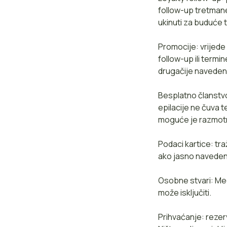
follow-up tretman
ukinuti za buduće 
Promocije: vrijede
follow-up ili term
drugačije naveden
Besplatno članstvo
epilacije ne čuva 
moguće je razmotri
Podaci kartice: tra
ako jasno navedeno
Osobne stvari: Me
može isključiti.
Prihvaćanje: rezer