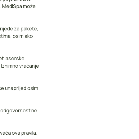
no. MediSpa može
rijede za pakete,
stima, osim ako
et laserske
. Iznimno vraćanje
 se unaprijed osim
e odgovornost ne
vaća ova pravila.