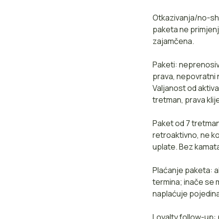
Otkazivanja/no-sho
paketa ne primjenj
zajamčena.
Paketi: neprenosiv
prava, nepovratni 
Valjanost od aktiva
tretman, prava kli
Paket od 7 tretman
retroaktivno, ne k
uplate. Bez kamat
Plaćanje paketa: a
termina; inače se 
naplaćuje pojedin
Loyalty follow-up: