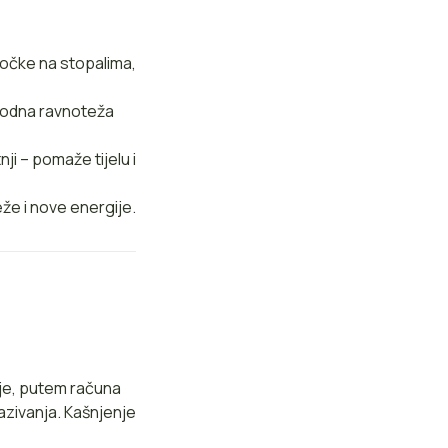
točke na stopalima,
irodna ravnoteža
i – pomaže tijelu i
eže i nove energije.
ije, putem računa
azivanja. Kašnjenje