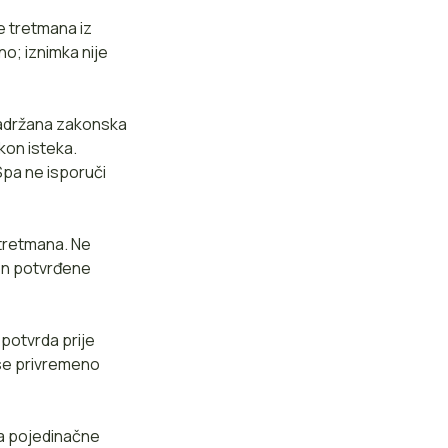
e tretmana iz
o; iznimka nije
 zadržana zakonska
kon isteka.
iSpa ne isporuči
 tretmana. Ne
kon potvrđene
potvrda prije
 se privremeno
za pojedinačne