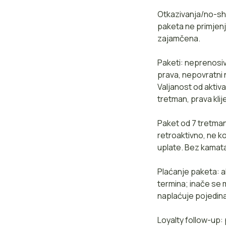
Otkazivanja/no-sho
paketa ne primjenj
zajamčena.
Paketi: neprenosiv
prava, nepovratni 
Valjanost od aktiva
tretman, prava kli
Paket od 7 tretman
retroaktivno, ne k
uplate. Bez kamat
Plaćanje paketa: a
termina; inače se 
naplaćuje pojedin
Loyalty follow-up: