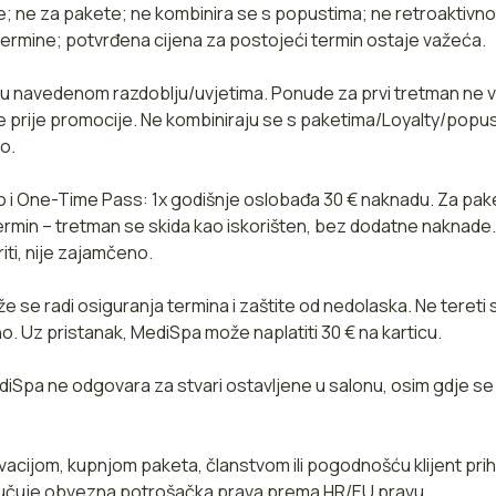
e; ne za pakete; ne kombinira se s popustima; ne retroaktiv
termine; potvrđena cijena za postojeći termin ostaje važeća.
 u navedenom razdoblju/uvjetima. Ponude za prvi tretman ne v
ine prije promocije. Ne kombiniraju se s paketima/Loyalty/popu
o.
 i One-Time Pass: 1x godišnje oslobađa 30 € naknadu. Za pak
termin – tretman se skida kao iskorišten, bez dodatne naknade
ti, nije zajamčeno.
že se radi osiguranja termina i zaštite od nedolaska. Ne tereti
. Uz pristanak, MediSpa može naplatiti 30 € na karticu.
diSpa ne odgovara za stvari ostavljene u salonu, osim gdje s
vacijom, kupnjom paketa, članstvom ili pogodnošću klijent prih
ključuje obvezna potrošačka prava prema HR/EU pravu.