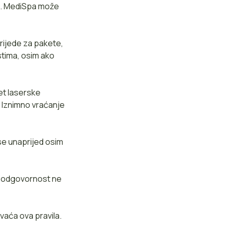
no. MediSpa može
rijede za pakete,
stima, osim ako
et laserske
. Iznimno vraćanje
 se unaprijed osim
e odgovornost ne
vaća ova pravila.