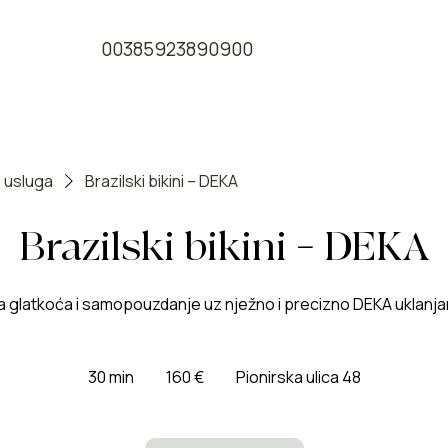
00385923890900
 usluga
Brazilski bikini – DEKA
Brazilski bikini – DEKA
a glatkoća i samopouzdanje uz nježno i precizno DEKA uklanjan
160
eura
30 min
3
160 €
Pionirska ulica 48
0
m