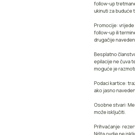
follow-up tretman
ukinuti za buduće 
Promocije: vrijede
follow-up ili term
drugačije naveden
Besplatno članstvo
epilacije ne čuva 
moguće je razmotri
Podaci kartice: tra
ako jasno navedeno
Osobne stvari: Me
može isključiti.
Prihvaćanje: rezer
Ništa ovdje ne is