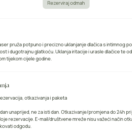
i
Rezerviraj odmah
n
aser pruža potpuno i precizno uklanjanje dlačica s intimnog p
 i dugotrajnu glatkoću. Uklanja iritacije i urasle dlačice te o
m tijekom cijele godine.
anja
ezervacija, otkazivanja i paketa
1 dan unaprijed, ne za isti dan. Otkazivanje/promjena do 24h pr
je rezervacije. E-mail/društvene mreže nisu važeći način otk
kovati odgodu.