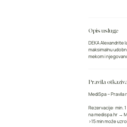
Opis usluge
DEKA Alexandrite l
maksimalnu udobnost
mekom i njegovano
Pravila otkaziv
MediSpa – Pravila r
Rezervacije: min. 
na medispa.hr → Mo
>15 min može uzro