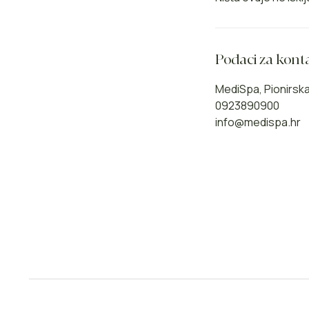
Podaci za kont
MediSpa, Pionirska 
0923890900
info@medispa.hr