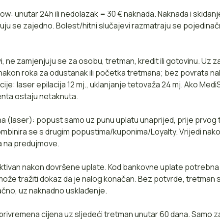
w: unutar 24h ili nedolazak = 30 € naknada. Naknada i skidanj
uju se zajedno. Bolest/hitni slučajevi razmatraju se pojedinačn
i, ne zamjenjuju se za osobu, tretman, kredit ili gotovinu. Uz
nakon roka za odustanak ili početka tretmana; bez povrata na
cije: laser epilacija 12 mj., uklanjanje tetovaža 24 mj. Ako Med
jenta ostaju netaknuta.
a (laser): popust samo uz punu uplatu unaprijed, prije prvog
ombinira se s drugim popustima/kuponima/Loyalty. Vrijedi na
a na predujmove.
ktivan nakon dovršene uplate. Kod bankovne uplate potrebna 
može tražiti dokaz da je nalog konačan. Bez potvrde, tretman
ačno, uz naknadno usklađenje.
 privremena cijena uz sljedeći tretman unutar 60 dana. Samo 