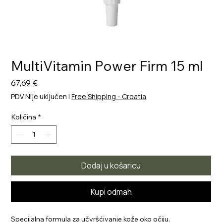
MultiVitamin Power Firm 15 ml
Cijena
67,69 €
PDV Nije uključen
|
Free Shipping - Croatia
Količina
*
Dodaj u košaricu
Kupi odmah
Specijalna formula za učvršćivanje kože oko očiju
.