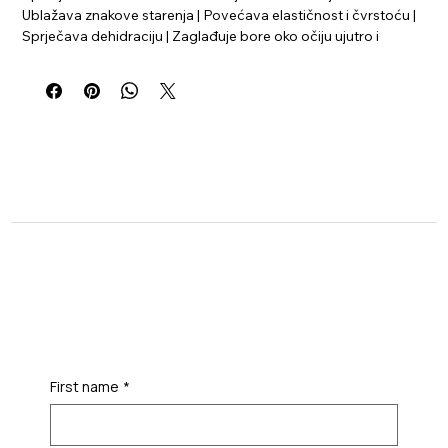
Ublažava znakove starenja | Povećava elastičnost i čvrstoću |
Sprječava dehidraciju | Zaglađuje bore oko očiju ujutro i
navečer
Silikoni – zaglađuju, stvaraju zaštitni sloj | Crvena morska alga –
smanjuje fine linije | Vitamini A, C i E – obnavljaju | malina -
hidratizira
First name
*