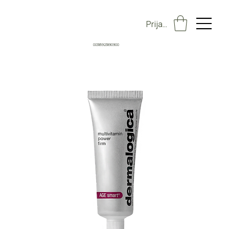
Prijava
00385923890900