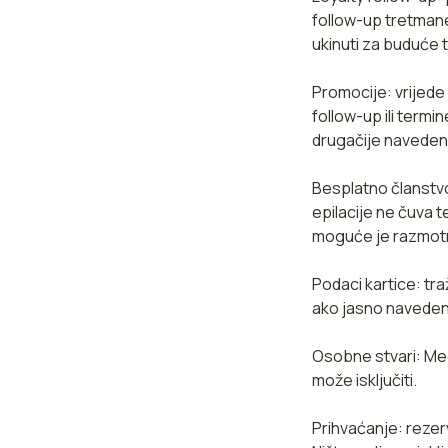
follow-up tretman
ukinuti za buduće 
Promocije: vrijede
follow-up ili term
drugačije naveden
Besplatno članstvo
epilacije ne čuva 
moguće je razmotri
Podaci kartice: tra
ako jasno navedeno
Osobne stvari: Me
može isključiti.
Prihvaćanje: rezer