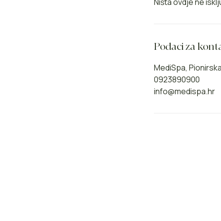
Ništa ovdje ne is
Podaci za kont
MediSpa, Pionirska 
0923890900
info@medispa.hr