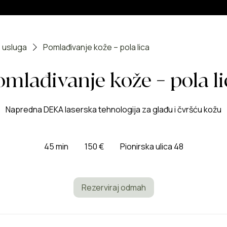
 usluga
Pomlađivanje kože – pola lica
omlađivanje kože – pola li
Napredna DEKA laserska tehnologija za glađu i čvršću kožu
150
eura
45 min
4
150 €
Pionirska ulica 48
5
m
i
Rezerviraj odmah
n