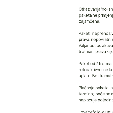
Otkazivanja/no-sho
paketa ne primjenj
zajamčena.
Paketi: neprenosiv
prava, nepovratni 
Valjanost od aktiva
tretman, prava kli
Paket od 7 tretman
retroaktivno, ne k
uplate. Bez kamat
Plaćanje paketa: a
termina; inače se 
naplaćuje pojedin
Loyalty follow-up: