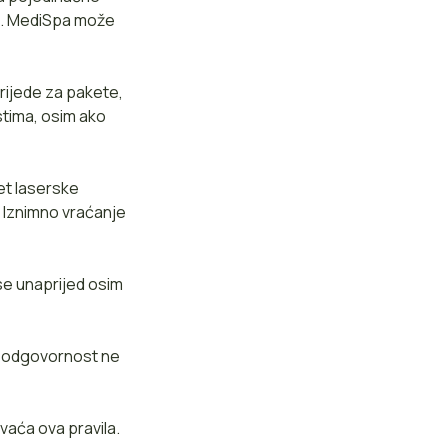
no. MediSpa može
rijede za pakete,
stima, osim ako
et laserske
. Iznimno vraćanje
 se unaprijed osim
e odgovornost ne
vaća ova pravila.