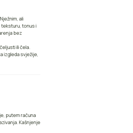
Nježnim, ali
 teksturu, tonus i
tarenja bez
justi ili čela.
 izgleda svježije,
ije, putem računa
azivanja. Kašnjenje