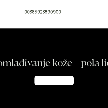
00385923890900
omlađivanje kože – pola li
Rezerviraj odmah