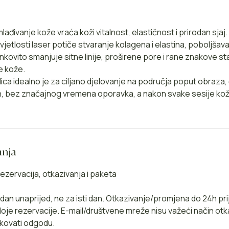
đivanje kože vraća koži vitalnost, elastičnost i prirodan sjaj. 
etlosti laser potiče stvaranje kolagena i elastina, poboljšava
nkovito smanjuje sitne linije, proširene pore i rane znakove s
e kože.
ica idealno je za ciljano djelovanje na područja poput obraza, čel
, bez značajnog vremena oporavka, a nakon svake sesije koža
anja
ezervacija, otkazivanja i paketa
1 dan unaprijed, ne za isti dan. Otkazivanje/promjena do 24h pr
je rezervacije. E-mail/društvene mreže nisu važeći način otk
kovati odgodu.