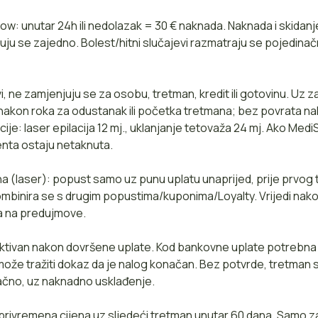
w: unutar 24h ili nedolazak = 30 € naknada. Naknada i skidanj
uju se zajedno. Bolest/hitni slučajevi razmatraju se pojedinačn
i, ne zamjenjuju se za osobu, tretman, kredit ili gotovinu. Uz
nakon roka za odustanak ili početka tretmana; bez povrata na
cije: laser epilacija 12 mj., uklanjanje tetovaža 24 mj. Ako Med
jenta ostaju netaknuta.
a (laser): popust samo uz punu uplatu unaprijed, prije prvog
ombinira se s drugim popustima/kuponima/Loyalty. Vrijedi na
a na predujmove.
ktivan nakon dovršene uplate. Kod bankovne uplate potrebna 
može tražiti dokaz da je nalog konačan. Bez potvrde, tretman
ačno, uz naknadno usklađenje.
 privremena cijena uz sljedeći tretman unutar 60 dana. Samo 