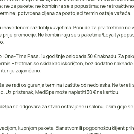
e; ne za pakete; ne kombinira se s popustima; ne retroaktiv
termine; potvrđena cijena za postojeći termin ostaje važeća.
 u navedenom razdoblju/uvjetima. Ponude za prvi tretman ne v
ine prije promocije. Ne kombiniraju se s paketima/Loyalty/popu
o.
 i One-Time Pass: 1x godišnje oslobađa 30 € naknadu. Za pak
termin – tretman se skida kao iskorišten, bez dodatne naknade
ti, nije zajamčeno.
že se radi osiguranja termina i zaštite od nedolaska. Ne tereti
. Uz pristanak, MediSpa može naplatiti 30 € na karticu.
diSpa ne odgovara za stvari ostavljene u salonu, osim gdje s
vacijom, kupnjom paketa, članstvom ili pogodnošću klijent prih