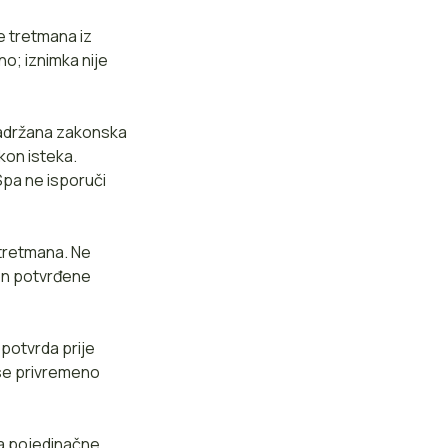
e tretmana iz
o; iznimka nije
 zadržana zakonska
kon isteka.
iSpa ne isporuči
 tretmana. Ne
kon potvrđene
potvrda prije
 se privremeno
za pojedinačne