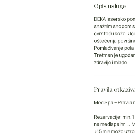
Opis usluge
DEKA lasersko pomla
snažnim snopom svj
čvrstoću kože. Uči
oštećenja površin
Pomlađivanje pola l
Tretman je ugodan
zdravije i mlađe.
Pravila otkaziv
MediSpa – Pravila r
Rezervacije: min. 
na medispa.hr → Mo
>15 min može uzro