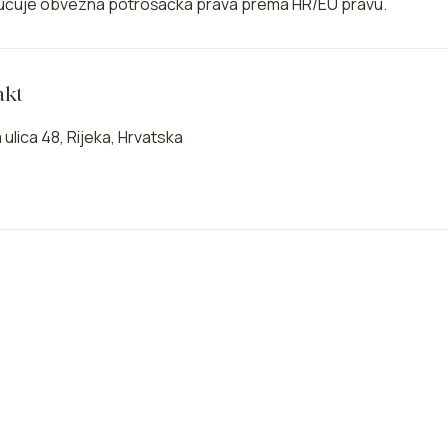
ključuje obvezna potrošačka prava prema HR/EU pravu.
akt
ulica 48, Rijeka, Hrvatska