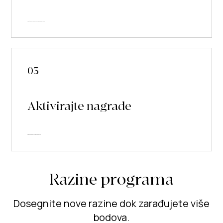
Zaradite bodove prijavom na stranicu i narudžbama.
03
Aktivirajte nagrade
Zamijenite bodove za razne popuste.
Razine programa
Dosegnite nove razine dok zarađujete više
bodova.