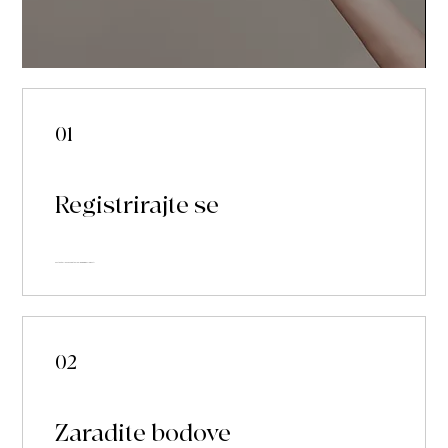
01
Registrirajte se
Postanite član kako biste uživali u programu vjernosti
02
Zaradite bodove