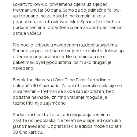
Loyalty follow-up: privremena cijena uz sljedeći
tretman unutar 60 dana. Samo za pojedinačne follow-
up tretmane; ne za pakete; ne kombinira se s
popustima; ne retroaktivno. MediSpa može ukinuti za
buduće termine; potvrđena cijena za postojeći termin
ostaje važeća.
Promocije: vrijede u navedenom razdoblju/uvjetima.
Ponude za prvi tretman ne vrijede za pakete, follow-up
ili termine prije promocije. Ne kombiniraju se s
paketima/Loyalty/popustima, osim ako drugačije
navedeno.
Besplatno članstvo i One-Time Pass: 1x godišnje
oslobađa 30 € naknadu. Za paket laserske epilacije ne
čuva termin – tretman se skida kao iskorišten, bez
dodatne naknade. Iznimno vraćanje moguće je
razmotriti, nije zajamčeno.
Podaci kartice: traže se radi osiguranja termina i
zaštite od nedolaska. Ne tereti se unaprijed osim ako
jasno navedeno. Uz pristanak, MediSpa može naplatiti
30 € na karticu.