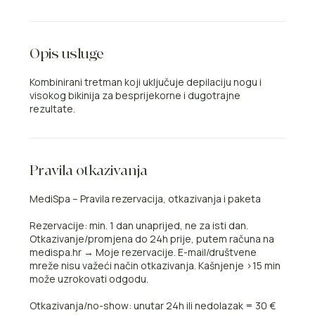
Opis usluge
Kombinirani tretman koji uključuje depilaciju nogu i
visokog bikinija za besprijekorne i dugotrajne
rezultate.
Pravila otkazivanja
MediSpa – Pravila rezervacija, otkazivanja i paketa
Rezervacije: min. 1 dan unaprijed, ne za isti dan.
Otkazivanje/promjena do 24h prije, putem računa na
medispa.hr → Moje rezervacije. E-mail/društvene
mreže nisu važeći način otkazivanja. Kašnjenje >15 min
može uzrokovati odgodu.
Otkazivanja/no-show: unutar 24h ili nedolazak = 30 €