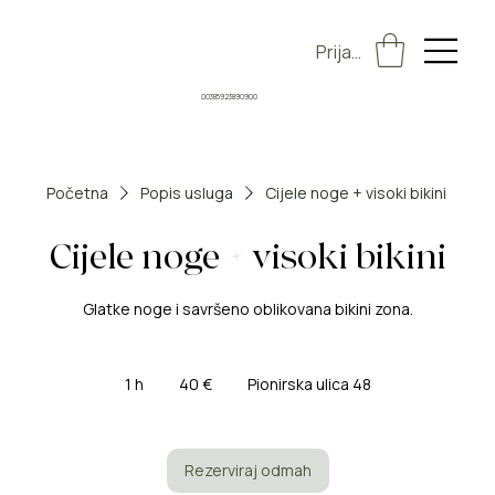
Prijava
00385923890900
Početna
Popis usluga
Cijele noge + visoki bikini
Cijele noge + visoki bikini
Glatke noge i savršeno oblikovana bikini zona.
40
eura
1 h
1
40 €
Pionirska ulica 48
Rezerviraj odmah