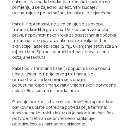
naknada. Naknada i skidanje tretmana iz paketa ne
primjenjuju se zajedno. Bolest/hitni slučajevi
razmatraju se pojedinačno; iznimka nije zajamčena.
Paketi: neprenosivi, ne zamjenjuju se za osobu,
tretman, kredit ili gotovinu. Uz zadržana zakonska
prava, nepovratni nakon roka za odustanak ili početka
tretmana; bez povrata nakon isteka. Valjanost od
aktivacije: laser epilacija 12 mj., uklanjanje tetovaža 24
mj. Ako MediSpa ne isporuči tretman, prava klijenta
ostaju netaknuta.
Paket od 7 tretmana (laser): popust samo uz punu
uplatu unaprijed, prije prvog tretmana. Ne
retroaktivno, ne kombinira se s drugim
popustima/kuponima/Loyalty. Vrijedi nakon potvrđene
uplate. Bez kamata na predujmove.
Plaćanje paketa: aktivan nakon dovršene uplate. Kod
bankovne uplate potrebna potvrda prije termina;
inače se može tražiti dokaz da je nalog konačan. Bez
potvrde, tretman se privremeno naplaćuje
pojedinačno, uz naknadno usklađenje.