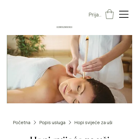
Prijava
00385923890900
Početna
Popis usluga
Hopi svijeće za uši