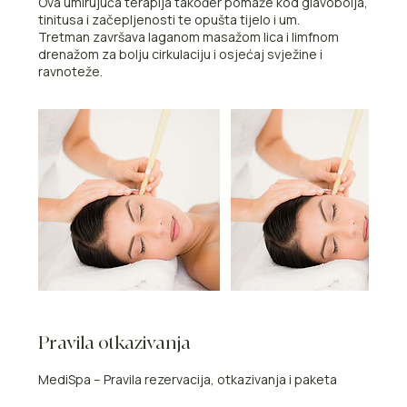
Ova umirujuća terapija također pomaže kod glavobolja,
tinitusa i začepljenosti te opušta tijelo i um.
Tretman završava laganom masažom lica i limfnom
drenažom za bolju cirkulaciju i osjećaj svježine i
ravnoteže.
Pravila otkazivanja
MediSpa – Pravila rezervacija, otkazivanja i paketa