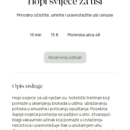
Hopi svijeće za uši
Prirodno očistite, umirite i uravnotežite uši i sinuse
15
eura
15 min
1
15 €
Pionirska ulica 48
5
m
i
n
Rezerviraj odmah
Opis usluge
Hopi svijeće za uši nježan su, holistički tretman koji
pomaže u uklanjanju blokada u ušima, ublažavanju
pritiska u sinusima i poticanju opuštanja. Posebna
šuplja svijeća postavlja se pažljivo u uho, stvarajući
blagi vakuumski učinak koji pomaže u izvlačenju
nečistoća i uravnotežuje tlak u unutarnjem uhu.