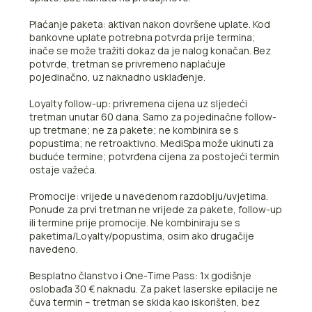
Plaćanje paketa: aktivan nakon dovršene uplate. Kod
bankovne uplate potrebna potvrda prije termina;
inače se može tražiti dokaz da je nalog konačan. Bez
potvrde, tretman se privremeno naplaćuje
pojedinačno, uz naknadno usklađenje.
Loyalty follow-up: privremena cijena uz sljedeći
tretman unutar 60 dana. Samo za pojedinačne follow-
up tretmane; ne za pakete; ne kombinira se s
popustima; ne retroaktivno. MediSpa može ukinuti za
buduće termine; potvrđena cijena za postojeći termin
ostaje važeća.
Promocije: vrijede u navedenom razdoblju/uvjetima.
Ponude za prvi tretman ne vrijede za pakete, follow-up
ili termine prije promocije. Ne kombiniraju se s
paketima/Loyalty/popustima, osim ako drugačije
navedeno.
Besplatno članstvo i One-Time Pass: 1x godišnje
oslobađa 30 € naknadu. Za paket laserske epilacije ne
čuva termin – tretman se skida kao iskorišten, bez