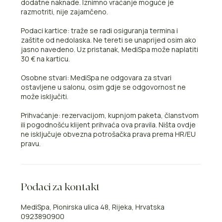
dodatne naknade. Iznimno vraćanje moguće je
razmotriti, nije zajamčeno.
Podaci kartice: traže se radi osiguranja termina i
zaštite od nedolaska. Ne tereti se unaprijed osim ako
jasno navedeno. Uz pristanak, MediSpa može naplatiti
30 € na karticu.
Osobne stvari: MediSpa ne odgovara za stvari
ostavljene u salonu, osim gdje se odgovornost ne
može isključiti.
Prihvaćanje: rezervacijom, kupnjom paketa, članstvom
ili pogodnošću klijent prihvaća ova pravila. Ništa ovdje
ne isključuje obvezna potrošačka prava prema HR/EU
pravu.
Podaci za kontakt
MediSpa, Pionirska ulica 48, Rijeka, Hrvatska
0923890900