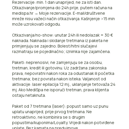
Rezervacije: min. 1 dan unaprijed, ne za isti dan.
Otkazivanje/promjena do 24h prije, putem računa na
medispa.hr → Moje rezervacije. E-mail/društvene
mreže nisu važeći način otkazivanja. Kašnjenje >15 min
može uzrokovati odgodu.
Otkazivanja/no-show: unutar 24h ili nedolazak = 30 €
naknada. Naknada i skidanje tretmana iz paketa ne
primjenjuju se zajedno. Bolest/hitni slučajevi
razmatraju se pojedinačno; iznimka nije zajamčena.
Paketi: neprenosivi, ne zamjenjuju se za osobu,
tretman, kredit ili gotovinu. Uz zadržana zakonska
prava, nepovratni nakon roka za odustanak ili početka
tretmana; bez povrata nakon isteka. Valjanost od
aktivacije: laser epilacija 12 mj., uklanjanje tetovaža 24
mj. Ako MediSpa ne isporuči tretman, prava klijenta
ostaju netaknuta.
Paket od 7 tretmana (laser): popust samo uz punu
uplatu unaprijed, prije prvog tretmana. Ne
retroaktivno, ne kombinira se s drugim
popustima/kuponima/Loyalty. Vrijedi nakon potvrđene
uplate. Bez kamata na predujmove.