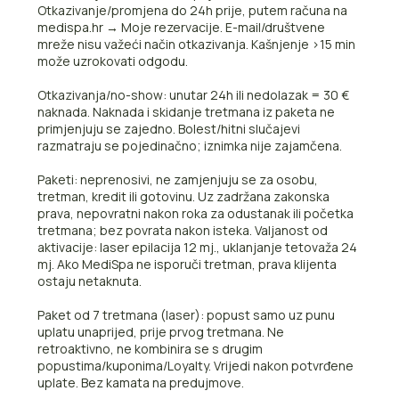
Otkazivanje/promjena do 24h prije, putem računa na
medispa.hr → Moje rezervacije. E-mail/društvene
mreže nisu važeći način otkazivanja. Kašnjenje >15 min
može uzrokovati odgodu.
Otkazivanja/no-show: unutar 24h ili nedolazak = 30 €
naknada. Naknada i skidanje tretmana iz paketa ne
primjenjuju se zajedno. Bolest/hitni slučajevi
razmatraju se pojedinačno; iznimka nije zajamčena.
Paketi: neprenosivi, ne zamjenjuju se za osobu,
tretman, kredit ili gotovinu. Uz zadržana zakonska
prava, nepovratni nakon roka za odustanak ili početka
tretmana; bez povrata nakon isteka. Valjanost od
aktivacije: laser epilacija 12 mj., uklanjanje tetovaža 24
mj. Ako MediSpa ne isporuči tretman, prava klijenta
ostaju netaknuta.
Paket od 7 tretmana (laser): popust samo uz punu
uplatu unaprijed, prije prvog tretmana. Ne
retroaktivno, ne kombinira se s drugim
popustima/kuponima/Loyalty. Vrijedi nakon potvrđene
uplate. Bez kamata na predujmove.