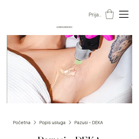
Prijava
00385923890900
Početna
Popis usluga
Pazusi – DEKA