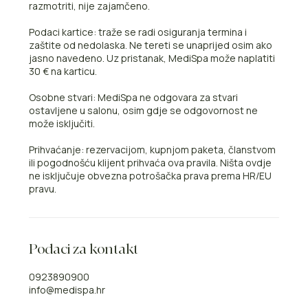
razmotriti, nije zajamčeno.
Podaci kartice: traže se radi osiguranja termina i
zaštite od nedolaska. Ne tereti se unaprijed osim ako
jasno navedeno. Uz pristanak, MediSpa može naplatiti
30 € na karticu.
Osobne stvari: MediSpa ne odgovara za stvari
ostavljene u salonu, osim gdje se odgovornost ne
može isključiti.
Prihvaćanje: rezervacijom, kupnjom paketa, članstvom
ili pogodnošću klijent prihvaća ova pravila. Ništa ovdje
ne isključuje obvezna potrošačka prava prema HR/EU
pravu.
Podaci za kontakt
0923890900
info@medispa.hr