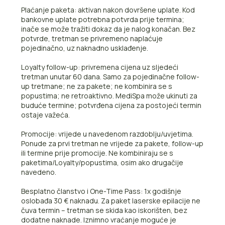
Plaćanje paketa: aktivan nakon dovršene uplate. Kod
bankovne uplate potrebna potvrda prije termina;
inače se može tražiti dokaz da je nalog konačan. Bez
potvrde, tretman se privremeno naplaćuje
pojedinačno, uz naknadno usklađenje.
Loyalty follow-up: privremena cijena uz sljedeći
tretman unutar 60 dana. Samo za pojedinačne follow-
up tretmane; ne za pakete; ne kombinira se s
popustima; ne retroaktivno. MediSpa može ukinuti za
buduće termine; potvrđena cijena za postojeći termin
ostaje važeća.
Promocije: vrijede u navedenom razdoblju/uvjetima.
Ponude za prvi tretman ne vrijede za pakete, follow-up
ili termine prije promocije. Ne kombiniraju se s
paketima/Loyalty/popustima, osim ako drugačije
navedeno.
Besplatno članstvo i One-Time Pass: 1x godišnje
oslobađa 30 € naknadu. Za paket laserske epilacije ne
čuva termin – tretman se skida kao iskorišten, bez
dodatne naknade. Iznimno vraćanje moguće je