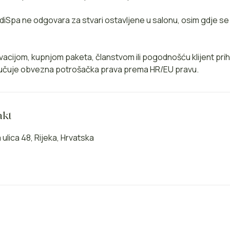
diSpa ne odgovara za stvari ostavljene u salonu, osim gdje s
vacijom, kupnjom paketa, članstvom ili pogodnošću klijent prih
ključuje obvezna potrošačka prava prema HR/EU pravu.
akt
ulica 48, Rijeka, Hrvatska