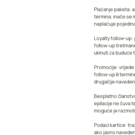
Plaćanje paketa: a
termina; inače se 
naplaćuje pojedin
Loyalty follow-up:
follow-up tretman
ukinuti za buduće 
Promocije: vrijede
follow-up ili term
drugačije naveden
Besplatno članstvo
epilacije ne čuva 
moguće je razmotri
Podaci kartice: tra
ako jasno navedeno