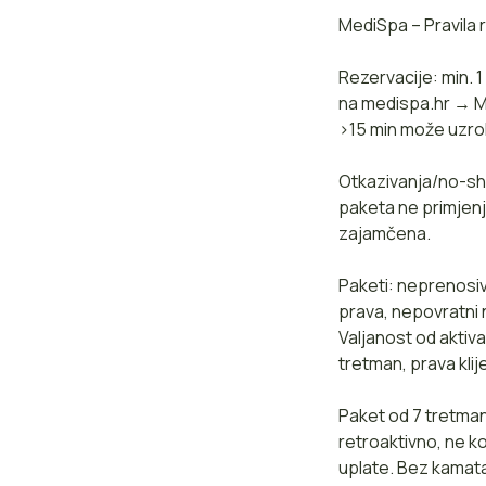
MediSpa – Pravila r
Rezervacije: min. 
na medispa.hr → Mo
>15 min može uzro
Otkazivanja/no-sho
paketa ne primjenj
zajamčena.
Paketi: neprenosiv
prava, nepovratni 
Valjanost od aktiva
tretman, prava kli
Paket od 7 tretman
retroaktivno, ne k
uplate. Bez kamat