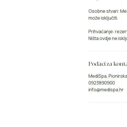
Osobne stvari: Me
može isključiti.
Prihvaćanje: rezer
Ništa ovdje ne is
Podaci za kont
MediSpa, Pionirska 
0923890900
info@medispa.hr