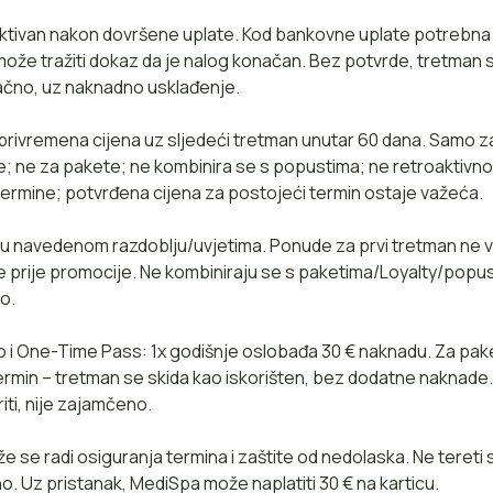
ktivan nakon dovršene uplate. Kod bankovne uplate potrebna 
može tražiti dokaz da je nalog konačan. Bez potvrde, tretman
ačno, uz naknadno usklađenje.
 privremena cijena uz sljedeći tretman unutar 60 dana. Samo 
e; ne za pakete; ne kombinira se s popustima; ne retroaktiv
termine; potvrđena cijena za postojeći termin ostaje važeća.
 u navedenom razdoblju/uvjetima. Ponude za prvi tretman ne v
ine prije promocije. Ne kombiniraju se s paketima/Loyalty/popu
o.
 i One-Time Pass: 1x godišnje oslobađa 30 € naknadu. Za pak
termin – tretman se skida kao iskorišten, bez dodatne naknade
ti, nije zajamčeno.
že se radi osiguranja termina i zaštite od nedolaska. Ne tereti
. Uz pristanak, MediSpa može naplatiti 30 € na karticu.