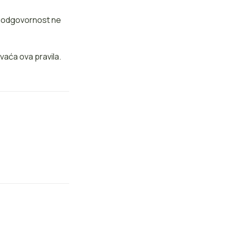
e odgovornost ne
vaća ova pravila.