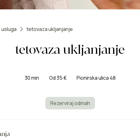
 usluga
tetovaza ukljanjanje
tetovaza ukljanjanje
Od
35
30 min
3
Od 35 €
Pionirska ulica 48
eura
0
m
i
Rezerviraj odmah
n
anja