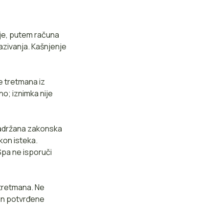
ije, putem računa
azivanja. Kašnjenje
e tretmana iz
o; iznimka nije
 zadržana zakonska
kon isteka.
iSpa ne isporuči
 tretmana. Ne
kon potvrđene