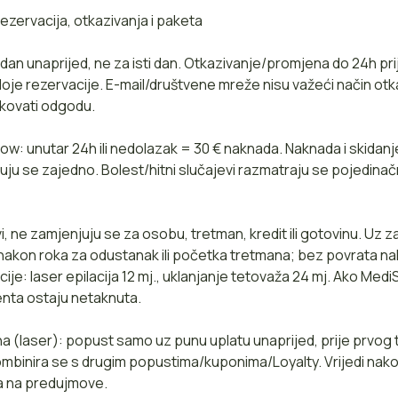
ezervacija, otkazivanja i paketa
1 dan unaprijed, ne za isti dan. Otkazivanje/promjena do 24h pr
je rezervacije. E-mail/društvene mreže nisu važeći način otk
kovati odgodu.
w: unutar 24h ili nedolazak = 30 € naknada. Naknada i skidanj
uju se zajedno. Bolest/hitni slučajevi razmatraju se pojedinačn
i, ne zamjenjuju se za osobu, tretman, kredit ili gotovinu. Uz
nakon roka za odustanak ili početka tretmana; bez povrata na
cije: laser epilacija 12 mj., uklanjanje tetovaža 24 mj. Ako Med
jenta ostaju netaknuta.
a (laser): popust samo uz punu uplatu unaprijed, prije prvog
ombinira se s drugim popustima/kuponima/Loyalty. Vrijedi na
a na predujmove.