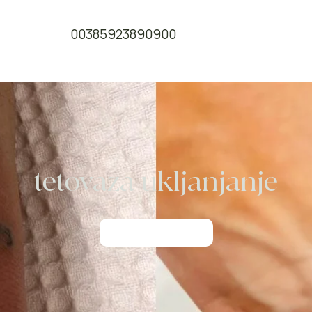
00385923890900
tetovaza ukljanjanje
Rezerviraj odmah