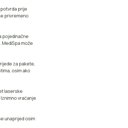
potvrda prije
 se privremeno
za pojedinačne
no. MediSpa može
rijede za pakete,
stima, osim ako
et laserske
. Iznimno vraćanje
 se unaprijed osim