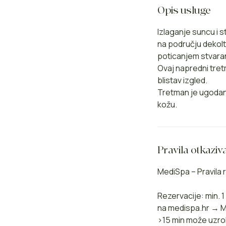
Opis usluge
Izlaganje suncu i s
na području dekolt
poticanjem stvara
Ovaj napredni tret
blistav izgled.
Tretman je ugodan,
kožu.
Pravila otkaziv
MediSpa – Pravila r
Rezervacije: min. 
na medispa.hr → Mo
>15 min može uzro