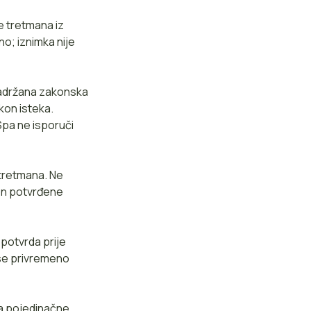
e tretmana iz
o; iznimka nije
 zadržana zakonska
kon isteka.
iSpa ne isporuči
 tretmana. Ne
kon potvrđene
potvrda prije
 se privremeno
za pojedinačne