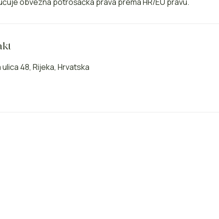
ključuje obvezna potrošačka prava prema HR/EU pravu.
akt
ulica 48, Rijeka, Hrvatska