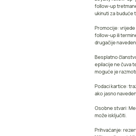
follow-up tretman
ukinuti za buduće 
Promocije: vrijede
follow-up ili term
drugačije naveden
Besplatno članstvo
epilacije ne čuva 
moguće je razmotri
Podaci kartice: tra
ako jasno navedeno
Osobne stvari: Me
može isključiti.
Prihvaćanje: rezer