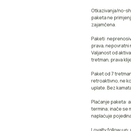
Otkazivanja/no-sho
paketa ne primjenj
zajamčena.
Paketi: neprenosiv
prava, nepovratni 
Valjanost od aktiva
tretman, prava kli
Paket od 7 tretman
retroaktivno, ne k
uplate. Bez kamat
Plaćanje paketa: a
termina; inače se 
naplaćuje pojedin
Loyalty follow-up: