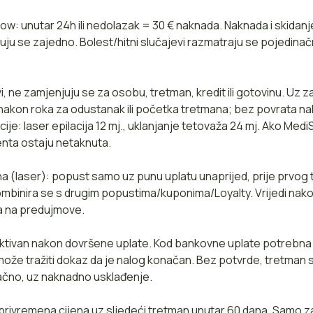
w: unutar 24h ili nedolazak = 30 € naknada. Naknada i skidanj
uju se zajedno. Bolest/hitni slučajevi razmatraju se pojedinačn
i, ne zamjenjuju se za osobu, tretman, kredit ili gotovinu. Uz
nakon roka za odustanak ili početka tretmana; bez povrata na
cije: laser epilacija 12 mj., uklanjanje tetovaža 24 mj. Ako Med
jenta ostaju netaknuta.
a (laser): popust samo uz punu uplatu unaprijed, prije prvog
ombinira se s drugim popustima/kuponima/Loyalty. Vrijedi na
a na predujmove.
ktivan nakon dovršene uplate. Kod bankovne uplate potrebna 
može tražiti dokaz da je nalog konačan. Bez potvrde, tretman
ačno, uz naknadno usklađenje.
 privremena cijena uz sljedeći tretman unutar 60 dana. Samo 