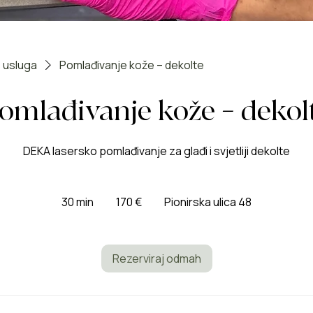
 usluga
Pomlađivanje kože – dekolte
omlađivanje kože – dekol
DEKA lasersko pomlađivanje za glađi i svjetliji dekolte
170
eura
30 min
3
170 €
Pionirska ulica 48
0
m
i
Rezerviraj odmah
n