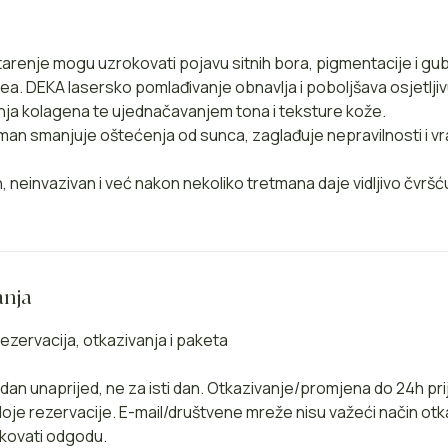
tarenje mogu uzrokovati pojavu sitnih bora, pigmentacije i gub
ea. DEKA lasersko pomlađivanje obnavlja i poboljšava osjetlji
nja kolagena te ujednačavanjem tona i teksture kože.
man smanjuje oštećenja od sunca, zaglađuje nepravilnosti i vr
 neinvazivan i već nakon nekoliko tretmana daje vidljivo čvršću
anja
ezervacija, otkazivanja i paketa
1 dan unaprijed, ne za isti dan. Otkazivanje/promjena do 24h pr
je rezervacije. E-mail/društvene mreže nisu važeći način otk
kovati odgodu.