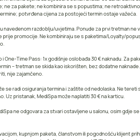
e; ne za pakete; ne kombinira se s popustima; ne retroaktiv
termine; potvrđena cijena za postojeći termin ostaje važeća.
 u navedenom razdoblju/uvjetima. Ponude za prvi tretman ne v
ine prije promocije. Ne kombiniraju se s paketima/Loyalty/popu
o.
 i One-Time Pass: 1x godišnje oslobađa 30 € naknadu. Za pak
termin – tretman se skida kao iskorišten, bez dodatne naknade
ti, nije zajamčeno.
že se radi osiguranja termina i zaštite od nedolaska. Ne tereti
. Uz pristanak, MediSpa može naplatiti 30 € na karticu.
diSpa ne odgovara za stvari ostavljene u salonu, osim gdje s
vacijom, kupnjom paketa, članstvom ili pogodnošću klijent prih