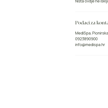
Ništa ovdje ne is
Podaci za kont
MediSpa, Pionirska 
0923890900
info@medispa.hr