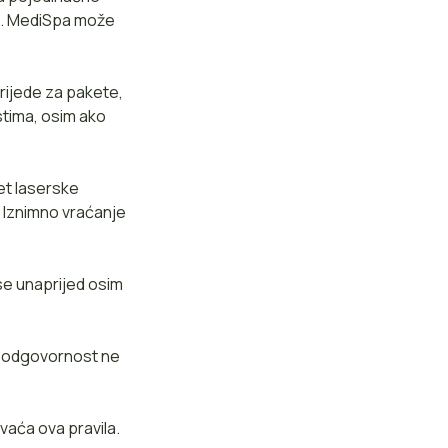
no. MediSpa može
rijede za pakete,
stima, osim ako
et laserske
. Iznimno vraćanje
 se unaprijed osim
e odgovornost ne
vaća ova pravila.