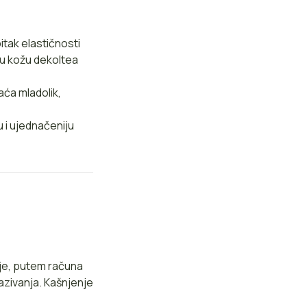
itak elastičnosti
vu kožu dekoltea
aća mladolik,
 i ujednačeniju
ije, putem računa
azivanja. Kašnjenje