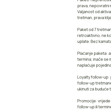
prava, nepovratni 
Valjanost od aktiva
tretman, prava kli
Paket od 7 tretman
retroaktivno, ne k
uplate. Bez kamat
Plaćanje paketa: a
termina; inače se 
naplaćuje pojedin
Loyalty follow-up:
follow-up tretman
ukinuti za buduće 
Promocije: vrijede
follow-up ili term