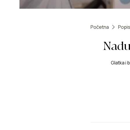
Početna
Popis
Nadus
Glatka i 