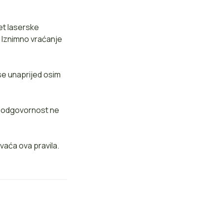
et laserske
. Iznimno vraćanje
 se unaprijed osim
e odgovornost ne
vaća ova pravila.