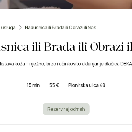
 usluga
Nadusnica ili Brada ili Obrazi ili Nos
nica ili Brada ili Obrazi i
blistava koža – nježno, brzo i učinkovito uklanjanje dlačica DEK
55
eura
15 min
1
55 €
Pionirska ulica 48
5
m
i
Rezerviraj odmah
n