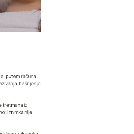
ije, putem računa
azivanja. Kašnjenje
e tretmana iz
o; iznimka nije
 zadržana zakonska