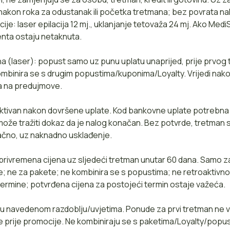
nakon roka za odustanak ili početka tretmana; bez povrata na
cije: laser epilacija 12 mj., uklanjanje tetovaža 24 mj. Ako Med
jenta ostaju netaknuta.
a (laser): popust samo uz punu uplatu unaprijed, prije prvog
ombinira se s drugim popustima/kuponima/Loyalty. Vrijedi na
a na predujmove.
ktivan nakon dovršene uplate. Kod bankovne uplate potrebna 
može tražiti dokaz da je nalog konačan. Bez potvrde, tretman
ačno, uz naknadno usklađenje.
 privremena cijena uz sljedeći tretman unutar 60 dana. Samo 
e; ne za pakete; ne kombinira se s popustima; ne retroaktiv
termine; potvrđena cijena za postojeći termin ostaje važeća.
 u navedenom razdoblju/uvjetima. Ponude za prvi tretman ne v
ine prije promocije. Ne kombiniraju se s paketima/Loyalty/popu