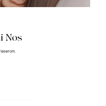
li Nos
A laserom.