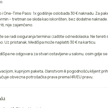
o.
 i One-Time Pass: 1x godišnje oslobađa 30 € naknadu. Za pak
termin – tretman se skida kao iskorišten, bez dodatne naknade
ti, nije zajamčeno.
že se radi osiguranja termina i zaštite od nedolaska. Ne tereti
. Uz pristanak, MediSpa može naplatiti 30 € na karticu.
diSpa ne odgovara za stvari ostavljene u salonu, osim gdje s
vacijom, kupnjom paketa, članstvom ili pogodnošću klijent prih
ključuje obvezna potrošačka prava prema HR/EU pravu.
akt