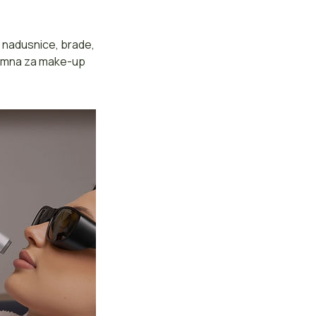
a nadusnice, brade,
premna za make-up