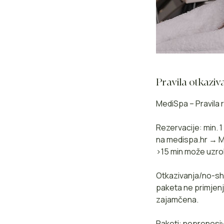
Pravila otkaziv
MediSpa – Pravila r
Rezervacije: min. 
na medispa.hr → Mo
>15 min može uzro
Otkazivanja/no-sho
paketa ne primjenj
zajamčena.
Paketi: neprenosiv