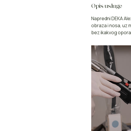
Opis usluge
Napredni DEKA Alex
obraza i nosa, uz 
bez ikakvog opora