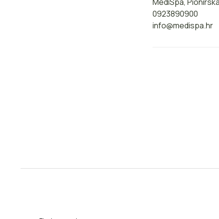
MediSpa, Pionirska 
0923890900
info@medispa.hr