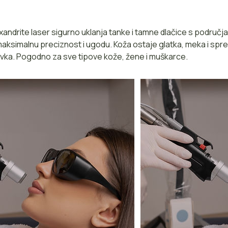
andrite laser sigurno uklanja tanke i tamne dlačice s područj
maksimalnu preciznost i ugodu. Koža ostaje glatka, meka i s
vka. Pogodno za sve tipove kože, žene i muškarce.