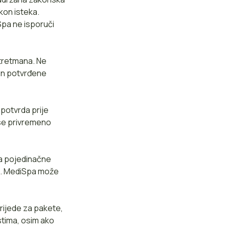
kon isteka.
iSpa ne isporuči
 tretmana. Ne
kon potvrđene
potvrda prije
 se privremeno
za pojedinačne
no. MediSpa može
rijede za pakete,
stima, osim ako