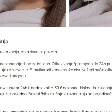
anja
ezervacija, otkazivanja i paketa
1 dan unaprijed, ne za isti dan. Otkazivanje/promjena do 24h pr
je rezervacije. E-mail/društvene mreže nisu važeći način otk
kovati odgodu.
w: unutar 24h ili nedolazak = 30 € naknada. Naknada i skidanj
uju se zajedno. Bolest/hitni slučajevi razmatraju se pojedinačn
i, ne zamjenjuju se za osobu, tretman, kredit ili gotovinu. Uz