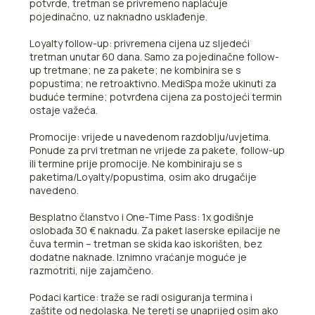
potvrde, tretman se privremeno naplaćuje
pojedinačno, uz naknadno usklađenje.
Loyalty follow-up: privremena cijena uz sljedeći
tretman unutar 60 dana. Samo za pojedinačne follow-
up tretmane; ne za pakete; ne kombinira se s
popustima; ne retroaktivno. MediSpa može ukinuti za
buduće termine; potvrđena cijena za postojeći termin
ostaje važeća.
Promocije: vrijede u navedenom razdoblju/uvjetima.
Ponude za prvi tretman ne vrijede za pakete, follow-up
ili termine prije promocije. Ne kombiniraju se s
paketima/Loyalty/popustima, osim ako drugačije
navedeno.
Besplatno članstvo i One-Time Pass: 1x godišnje
oslobađa 30 € naknadu. Za paket laserske epilacije ne
čuva termin – tretman se skida kao iskorišten, bez
dodatne naknade. Iznimno vraćanje moguće je
razmotriti, nije zajamčeno.
Podaci kartice: traže se radi osiguranja termina i
zaštite od nedolaska. Ne tereti se unaprijed osim ako