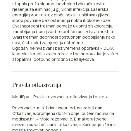
stopala pruža sigurno, bezbolno i vrlo učinkovito
rješenje za eliminaciju gljivičnih infekcija. Laserska
energija prodire kroz ploču nokta i uništava gljivice
ispod površine bez oštećenja nokta ili okolne kože.
Ovaj napredni tretman pomaže ukloniti diskoloraciju,
zadebljanja i lomljivost te potiče rast zdravih noktiju.
Svaki tretman doprinosi postupnom poboljšanju kako
novi, čisti nokti zamjenjuju oštećene.
Ugodan, neinvazivan i bez vremena oporavka – DEKA
laserska terapija vraća zdravlje i samopouzdanje vašim
stopalima, potpuno prirodno i bez lijekova.
Pravila otkazivanja
MediSpa – Pravila rezervacija, otkazivanja i paketa
Rezervacije: min. 1 dan unaprijed, ne za isti dan.
Otkazivanje/promjena do 24h prije, putem računa na
medispa.hr → Moje rezervacije. E-mail/društvene
mreže nisu važeći način otkazivanja. Kašnjenje >15 min
može uzrokovati odgodu.