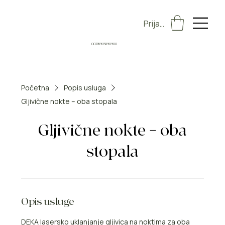
Prijava
00385923890900
Početna
Popis usluga
Gljivične nokte – oba stopala
Gljivične nokte – oba
stopala
Opis usluge
DEKA lasersko uklanjanje gljivica na noktima za oba