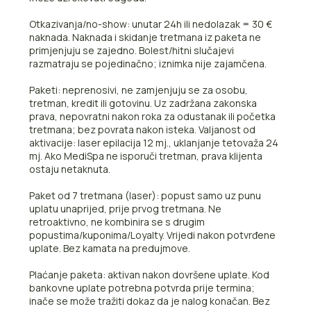
Otkazivanja/no-show: unutar 24h ili nedolazak = 30 €
naknada. Naknada i skidanje tretmana iz paketa ne
primjenjuju se zajedno. Bolest/hitni slučajevi
razmatraju se pojedinačno; iznimka nije zajamčena.
Paketi: neprenosivi, ne zamjenjuju se za osobu,
tretman, kredit ili gotovinu. Uz zadržana zakonska
prava, nepovratni nakon roka za odustanak ili početka
tretmana; bez povrata nakon isteka. Valjanost od
aktivacije: laser epilacija 12 mj., uklanjanje tetovaža 24
mj. Ako MediSpa ne isporuči tretman, prava klijenta
ostaju netaknuta.
Paket od 7 tretmana (laser): popust samo uz punu
uplatu unaprijed, prije prvog tretmana. Ne
retroaktivno, ne kombinira se s drugim
popustima/kuponima/Loyalty. Vrijedi nakon potvrđene
uplate. Bez kamata na predujmove.
Plaćanje paketa: aktivan nakon dovršene uplate. Kod
bankovne uplate potrebna potvrda prije termina;
inače se može tražiti dokaz da je nalog konačan. Bez