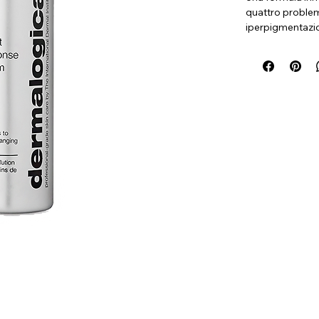
quattro problem
iperpigmentazio
attiva gli ingre
Smart Respons
livello
lenisce | rassoda
acido gallico da
6-fosfato (zucch
ricca di oligosac
di idratazione o