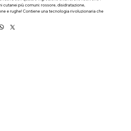
i cutanei più comuni: rossore, disidratazione,
ne e rughe! Contiene una tecnologia rivoluzionaria che
dienti nel momento in cui sono necessari.
e Serum
è una cura veramente personalizzata, al massimo
 | illumina | idrata
 ciliegia giapponese Cornelia – riduce i rossori | mannosio-
ero vegetale) – rassoda, leviga | farina di grano idrolizzata
caridi – illumina | beta glucano idrolizzato – mantiene livelli
ttimali