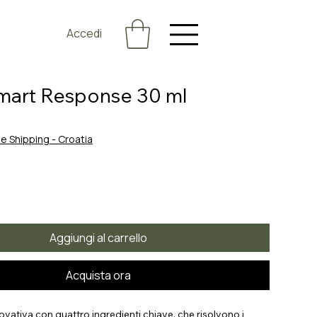
Accedi
mart Response 30 ml
zo
e Shipping - Croatia
Aggiungi al carrello
Acquista ora
vativa con quattro ingredienti chiave, che risolvono i