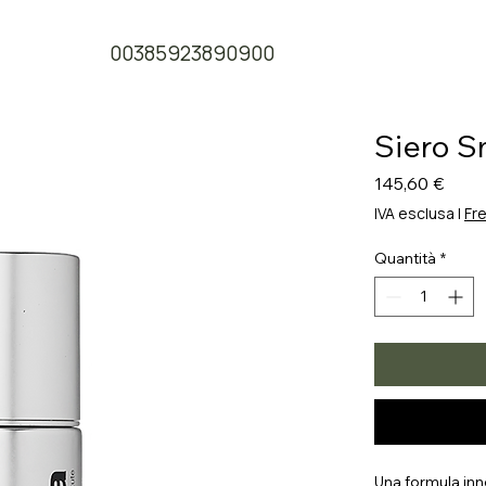
00385923890900
Siero S
Prez
145,60 €
IVA esclusa
|
Fre
Quantità
*
Una formula inno