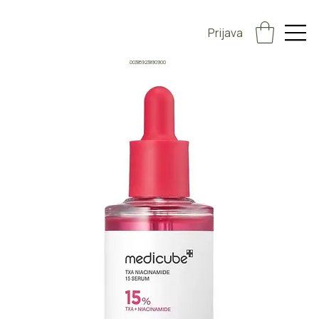
Prijava
00385923890900