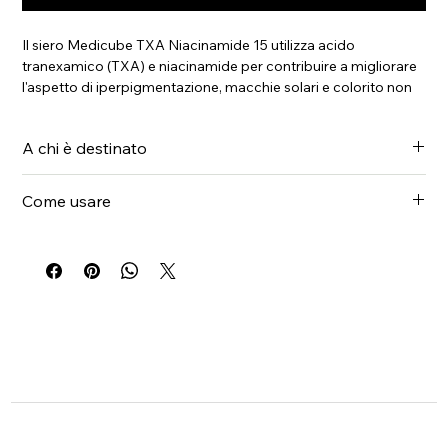
Il siero Medicube TXA Niacinamide 15 utilizza acido
tranexamico (TXA) e niacinamide per contribuire a migliorare
l'aspetto di iperpigmentazione, macchie solari e colorito non
uniforme. Ideato come prodotto correttivo per la cura
domiciliare, complementare ai trattamenti professionali per la
A chi è destinato
pigmentazione (incluse le terapie laser), favorisce una pelle più
chiara e uniforme nel tempo. Non sostituisce i trattamenti, ma
Iperpigmentazione, segni post-infiammatori, colorito spento
rappresenta un valido supporto.
Come usare
o non uniforme.
Applicare 2-3 gocce la sera. In caso di pelle sensibile, iniziare
gradualmente.