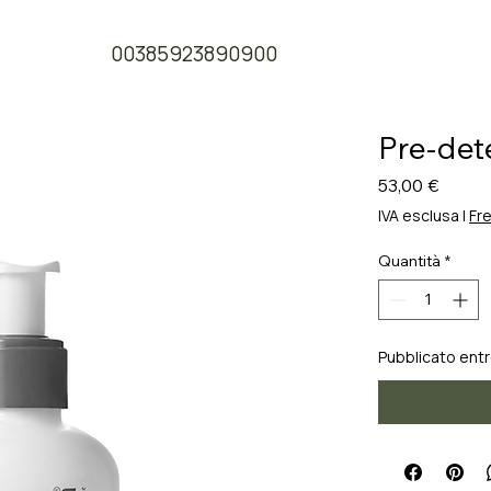
00385923890900
Pre-det
Prezz
53,00 €
IVA esclusa
|
Fre
Quantità
*
Pubblicato entro