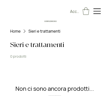
Accedi
00385923890900
Home
Sieri e trattamenti
Sieri e trattamenti
0 prodotti
Non ci sono ancora prodotti...
Nel frattempo, puoi scegliere una categoria diversa per continuare gli acquisti.