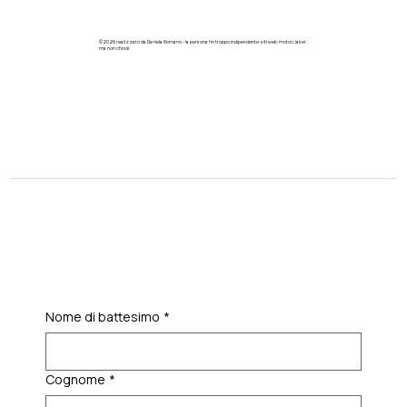
©2026 realizzato da Daniela Romano - la persona fin troppo indipendente: siti web, motori, laser,
ma non chiodi.
Nome di battesimo
*
Cognome
*