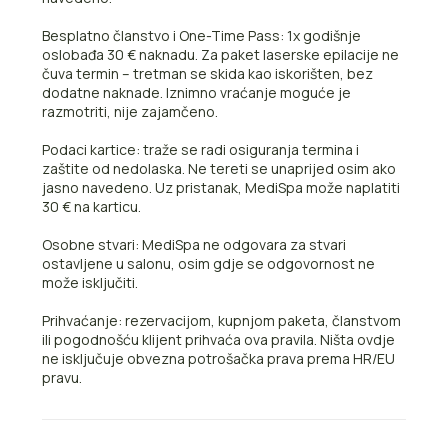
Besplatno članstvo i One-Time Pass: 1x godišnje
oslobađa 30 € naknadu. Za paket laserske epilacije ne
čuva termin – tretman se skida kao iskorišten, bez
dodatne naknade. Iznimno vraćanje moguće je
razmotriti, nije zajamčeno.
Podaci kartice: traže se radi osiguranja termina i
zaštite od nedolaska. Ne tereti se unaprijed osim ako
jasno navedeno. Uz pristanak, MediSpa može naplatiti
30 € na karticu.
Osobne stvari: MediSpa ne odgovara za stvari
ostavljene u salonu, osim gdje se odgovornost ne
može isključiti.
Prihvaćanje: rezervacijom, kupnjom paketa, članstvom
ili pogodnošću klijent prihvaća ova pravila. Ništa ovdje
ne isključuje obvezna potrošačka prava prema HR/EU
pravu.