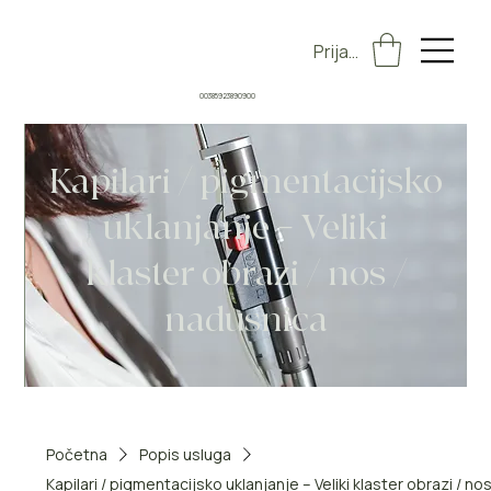
Prijava
00385923890900
Kapilari / pigmentacijsko
uklanjanje – Veliki
klaster obrazi / nos /
nadusnica
Početna
Popis usluga
Kapilari / pigmentacijsko uklanjanje – Veliki klaster obrazi / no