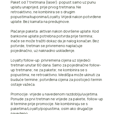
Paket od 7 tretmana (laser): popust samo uz punu
uplatu unaprijed, prije prvog tretmana. Ne
retroaktivno, ne kombinira se s drugim
popustima/kuponima/Loyalty. Vrijedi nakon potvrđene
uplate. Bez kamata na predujmove.
Plaćanje paketa: aktivan nakon dovršene uplate. Kod
bankovne uplate potrebna potvrda prije termina;
inače se može tražiti dokaz da je nalog konačan. Bez
potvrde, tretman se privremeno naplaćuje
pojedinačno, uz naknadno usklađenje.
Loyalty follow-up: privremena cijena uz sljedeći
tretman unutar 60 dana. Samo za pojedinačne follow-
up tretmane; ne za pakete; ne kombinira se s
popustima; ne retroaktivno. MediSpa može ukinuti za
buduće termine; potvrđena cijena za postojeći termin
ostaje važeća.
Promocije: vrijede u navedenom razdoblju/uvjetima.
Ponude za prvi tretman ne vrijede za pakete, follow-up
ili termine prije promocije. Ne kombiniraju se s
paketima/Loyalty/popustima, osim ako drugačije
navedeno.