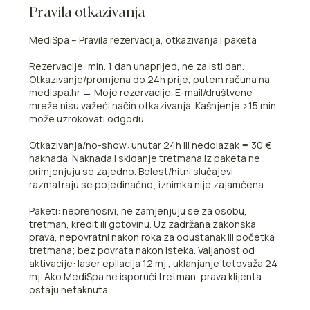
Pravila otkazivanja
MediSpa – Pravila rezervacija, otkazivanja i paketa
Rezervacije: min. 1 dan unaprijed, ne za isti dan.
Otkazivanje/promjena do 24h prije, putem računa na
medispa.hr → Moje rezervacije. E-mail/društvene
mreže nisu važeći način otkazivanja. Kašnjenje >15 min
može uzrokovati odgodu.
Otkazivanja/no-show: unutar 24h ili nedolazak = 30 €
naknada. Naknada i skidanje tretmana iz paketa ne
primjenjuju se zajedno. Bolest/hitni slučajevi
razmatraju se pojedinačno; iznimka nije zajamčena.
Paketi: neprenosivi, ne zamjenjuju se za osobu,
tretman, kredit ili gotovinu. Uz zadržana zakonska
prava, nepovratni nakon roka za odustanak ili početka
tretmana; bez povrata nakon isteka. Valjanost od
aktivacije: laser epilacija 12 mj., uklanjanje tetovaža 24
mj. Ako MediSpa ne isporuči tretman, prava klijenta
ostaju netaknuta.