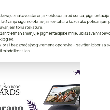
krivaju znakove starenja – oštećenja od sunca, pigmentacije 
ađivanje sigurno obnavlja i revitalizira kožu ruku poticanjem 
avanjem tona i teksture.
nažan tretman smanjuje pigmentacijske mrlje, ublažava hrapavos
k izgled.
, brz i bez značajnog vremena oporavka – savršen izbor za s
ti mladolikost lica.