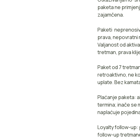
paketa ne primjenj
zajamčena.
Paketi: neprenosiv
prava, nepovratni 
Valjanost od aktiva
tretman, prava kli
Paket od 7 tretman
retroaktivno, ne k
uplate. Bez kamat
Plaćanje paketa: a
termina; inače se 
naplaćuje pojedin
Loyalty follow-up:
follow-up tretman