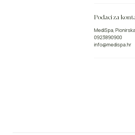
Podaci za kont
MediSpa, Pionirska 
0923890900
info@medispa.hr