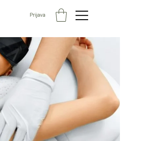
Prijava
e