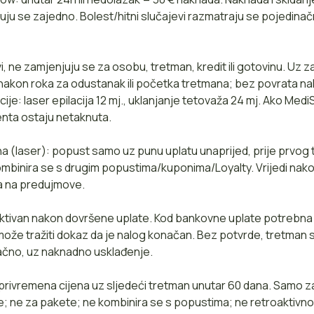
uju se zajedno. Bolest/hitni slučajevi razmatraju se pojedinačn
i, ne zamjenjuju se za osobu, tretman, kredit ili gotovinu. Uz
nakon roka za odustanak ili početka tretmana; bez povrata na
cije: laser epilacija 12 mj., uklanjanje tetovaža 24 mj. Ako Med
jenta ostaju netaknuta.
a (laser): popust samo uz punu uplatu unaprijed, prije prvog
ombinira se s drugim popustima/kuponima/Loyalty. Vrijedi na
a na predujmove.
ktivan nakon dovršene uplate. Kod bankovne uplate potrebna 
može tražiti dokaz da je nalog konačan. Bez potvrde, tretman
ačno, uz naknadno usklađenje.
 privremena cijena uz sljedeći tretman unutar 60 dana. Samo 
e; ne za pakete; ne kombinira se s popustima; ne retroaktiv