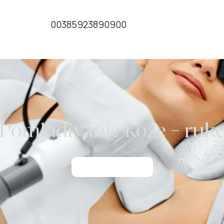
00385923890900
Pomlađivanje kože – ruk
Rezerviraj odmah