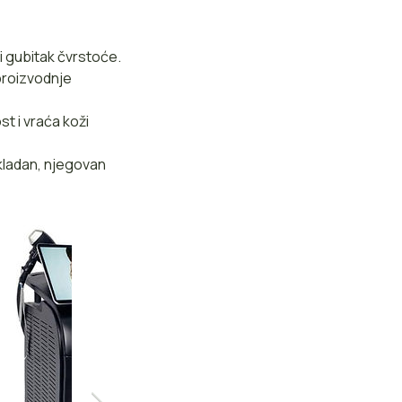
i gubitak čvrstoće.
proizvodnje
t i vraća koži
kladan, njegovan