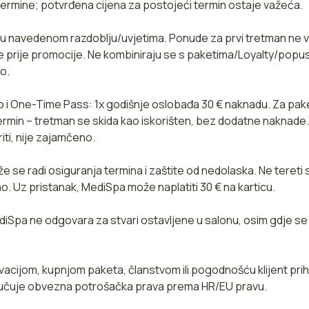
termine; potvrđena cijena za postojeći termin ostaje važeća.
 u navedenom razdoblju/uvjetima. Ponude za prvi tretman ne v
ine prije promocije. Ne kombiniraju se s paketima/Loyalty/popu
o.
 i One-Time Pass: 1x godišnje oslobađa 30 € naknadu. Za pak
termin – tretman se skida kao iskorišten, bez dodatne naknade
ti, nije zajamčeno.
že se radi osiguranja termina i zaštite od nedolaska. Ne tereti
. Uz pristanak, MediSpa može naplatiti 30 € na karticu.
diSpa ne odgovara za stvari ostavljene u salonu, osim gdje s
vacijom, kupnjom paketa, članstvom ili pogodnošću klijent prih
ključuje obvezna potrošačka prava prema HR/EU pravu.