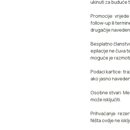
ukinuti za buduće 
Promocije: vrijede
follow-up ili term
drugačije naveden
Besplatno članstvo
epilacije ne čuva 
moguće je razmotri
Podaci kartice: tra
ako jasno navedeno
Osobne stvari: Me
može isključiti.
Prihvaćanje: rezer
Ništa ovdje ne is