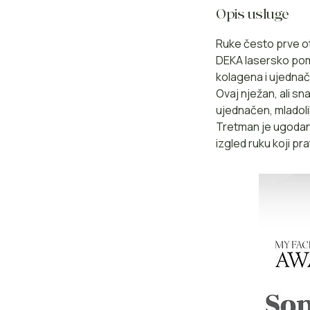
Opis usluge
Ruke često prve ot
DEKA lasersko poml
kolagena i ujednač
Ovaj nježan, ali s
ujednačen, mladoli
Tretman je ugodan
izgled ruku koji pra