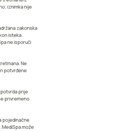
o; iznimka nije
 zadržana zakonska
kon isteka.
iSpa ne isporuči
 tretmana. Ne
kon potvrđene
potvrda prije
 se privremeno
za pojedinačne
no. MediSpa može