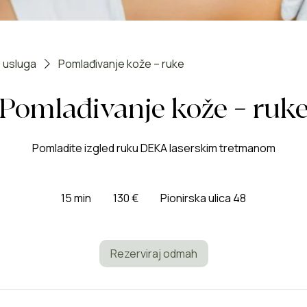
 usluga
Pomlađivanje kože – ruke
Pomlađivanje kože – ruk
Pomladite izgled ruku DEKA laserskim tretmanom
130
eura
15 min
1
130 €
Pionirska ulica 48
5
m
i
Rezerviraj odmah
n