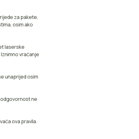
rijede za pakete,
stima, osim ako
et laserske
. Iznimno vraćanje
 se unaprijed osim
e odgovornost ne
vaća ova pravila.