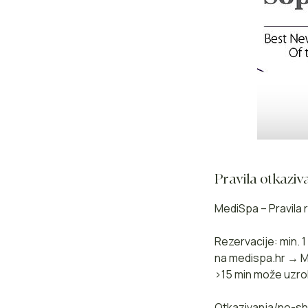
Pravila otkaziv
MediSpa – Pravila r
Rezervacije: min. 
na medispa.hr → Mo
>15 min može uzro
Otkazivanja/no-sho