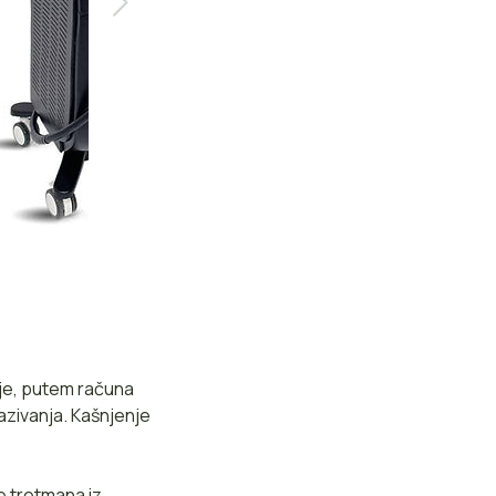
ije, putem računa
azivanja. Kašnjenje
e tretmana iz