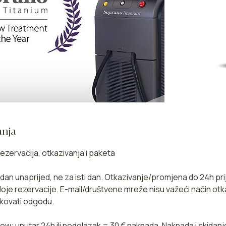
anja
ezervacija, otkazivanja i paketa
1 dan unaprijed, ne za isti dan. Otkazivanje/promjena do 24h pr
je rezervacije. E-mail/društvene mreže nisu važeći način otk
kovati odgodu.
w: unutar 24h ili nedolazak = 30 € naknada. Naknada i skidanj