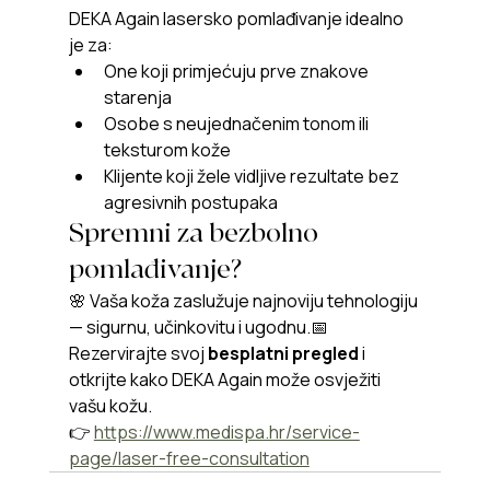
DEKA Again lasersko pomlađivanje idealno 
je za:
One koji primjećuju prve znakove 
starenja
Osobe s neujednačenim tonom ili 
teksturom kože
Klijente koji žele vidljive rezultate bez 
agresivnih postupaka
Spremni za bezbolno 
pomlađivanje?
🌸 Vaša koža zaslužuje najnoviju tehnologiju 
— sigurnu, učinkovitu i ugodnu.📅 
Rezervirajte svoj 
besplatni pregled
 i 
otkrijte kako DEKA Again može osvježiti 
vašu kožu.
👉 
https://www.medispa.hr/service-
page/laser-free-consultation