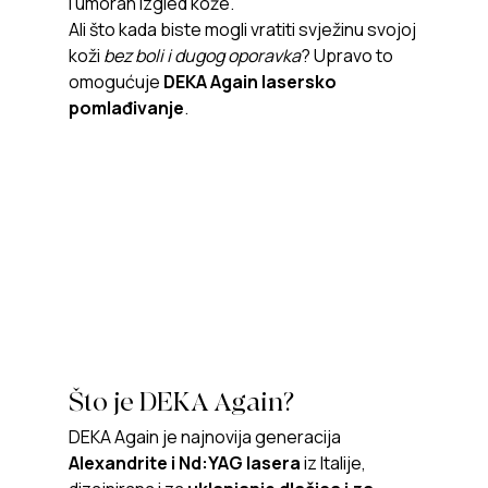
i umoran izgled kože.
Ali što kada biste mogli vratiti svježinu svojoj 
koži 
bez boli i dugog oporavka
? Upravo to 
omogućuje 
DEKA Again lasersko 
pomlađivanje
.
Što je DEKA Again?
DEKA Again je najnovija generacija 
Alexandrite i Nd:YAG lasera
 iz Italije, 