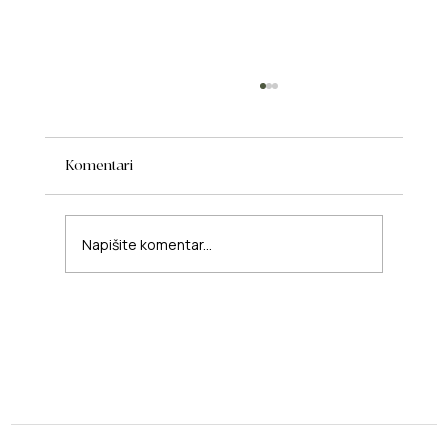
Komentari
Napišite komentar...
Uklanjanje kapilara na licu uz laserski
tretman