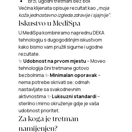
Brzi, ugodni tretmani bez boli
Većina klijenata opisuje rezultat kao 
„moja 
koža jednostavno izgleda zdravije i sjajnije”
.
Iskustvo u MediSpa
U MediSpa kombiniramo naprednu DEKA 
tehnologiju s dugogodišnjim iskustvom 
kako bismo vam pružili sigurne i ugodne 
rezultate.
✨ 
Udobnost na prvom mjestu
 – Moveo 
tehnologija čini tretmane gotovo 
bezbolnima.✨ 
Minimalan oporavak
 – 
nema potrebe skrivati se; odmah 
nastavljate sa svakodnevnim 
aktivnostima.✨ 
Luksuzni standardi
 – 
sterilno i mirno okruženje gdje je vaša 
udobnost prioritet.
Za koga je tretman 
namijenjen?