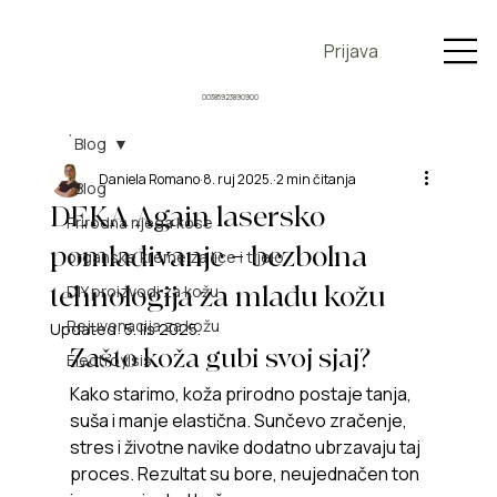
Prijava
00385923890900
`Blog
Daniela Romano
8. ruj 2025.
2 min čitanja
`Blog
DEKA Again lasersko
Prirodna njega kose
pomlađivanje – bezbolna
organske kreme za lice i tijelo
tehnologija za mlađu kožu
DIY proizvodi za kožu
Rejuvenacija za kožu
Updated:
5. lis 2025.
Zašto koža gubi svoj sjaj?
Electroylsis
Kako starimo, koža prirodno postaje tanja, 
suša i manje elastična. Sunčevo zračenje, 
stres i životne navike dodatno ubrzavaju taj 
proces. Rezultat su bore, neujednačen ton 