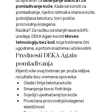
dizajnirana i za 
uklanjanje dlačica i za 
pomlađivanje kože
. Kada se koristi za 
pomlađivanje, nježno stimulira stanice kože, 
poboljšava teksturu, ton i potiče 
proizvodnju kolagena.
Razlika? Za razliku od starijih lasera ili IPL 
uređaja, DEKA Again koristi 
Moveo 
tehnologiju bez boli
, koja tretmane čini 
ugodnima, a pritom snažnima i učinkovitim.
Prednosti DEKA Again 
pomlađivanja
Klijenti vole ovaj tretman jer pruža vidljive 
rezultate bez vremena oporavka:
Glađa i finija tekstura kože
Smanjenje bora i finih linija
Svježiji i ujednačeniji ton kože
Povećana proizvodnja kolagena i 
elastičnost