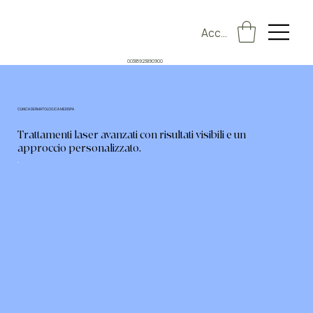
Accedi
00385923890900
ESTETICA LUMINE
CLINICA DERMATOLOGICA MEDISPA
Trattamenti mirati che valorizzano la tua bellezza naturale.
Trattamenti laser avanzati con risultati visibili e un
approccio personalizzato.